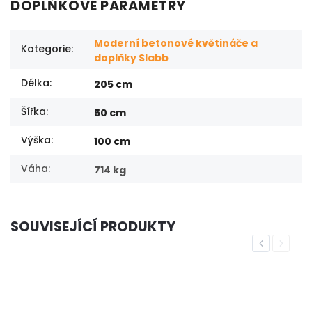
DOPLŇKOVÉ PARAMETRY
Moderní betonové květináče a
Kategorie
:
doplňky Slabb
Délka
:
205 cm
Šířka
:
50 cm
Výška
:
100 cm
Váha
:
714 kg
SOUVISEJÍCÍ PRODUKTY
Previous
Next