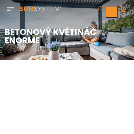
BETONOVÝ KVĚTINÁČ
ENORME