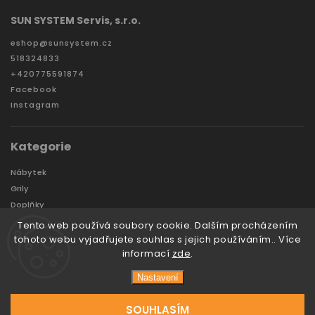
SUN SYSTEM Servis, s.r.o.
eshop
@
sunsystem.cz
518324833
+420775591874
Facebook
Instagram
Kategorie
Nábytek
Grily
Doplňky
Zahradní domky a boxy
Tento web používá soubory cookie. Dalším procházením
Značky
tohoto webu vyjadřujete souhlas s jejich používáním.. Více
informací
zde
.
Nastavení
Copyright 2026
Sunsystem
. Všechna práva vyhrazena.
Vytvořil
Tomáš Hlad
&
techka s.r.o.
SOUHLASÍM
Vytvořil Shoptet