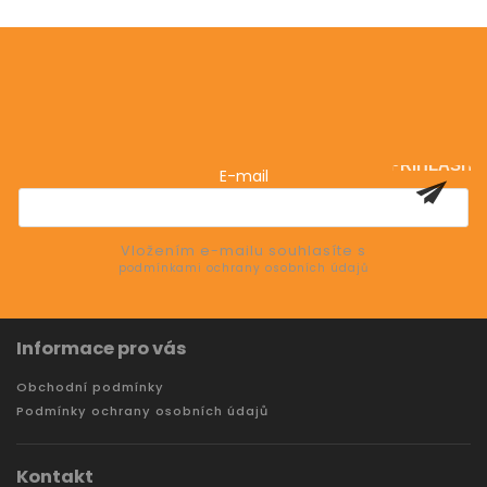
Odebírat newsletter
Vložte svůj e-mail a my vám budeme zasílat informace
o nových produktech na našem e-shopu.
PŘIHLÁSIT
E-mail
SE
Vložením e-mailu souhlasíte s
podmínkami ochrany osobních údajů
Informace pro vás
Obchodní podmínky
Podmínky ochrany osobních údajů
Kontakt