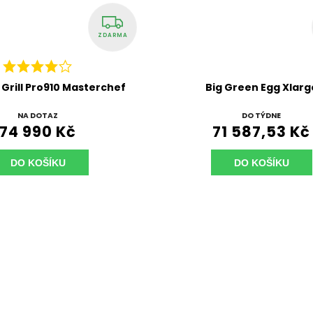
ZDARMA
ZDARMA
 Green Egg Xlarge
Vulcanus Grill Pro910 
DO TÝDNE
SKLADEM
1 587,53 Kč
47 192 Kč
DO KOŠÍKU
DO KOŠÍKU