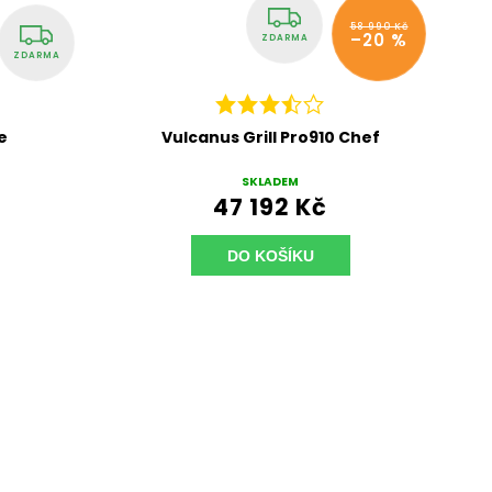
58 990 Kč
–20 %
ZDARMA
Chef
Big Green Egg Large
DO TÝDNE
49 492,33 Kč
DO KOŠÍKU