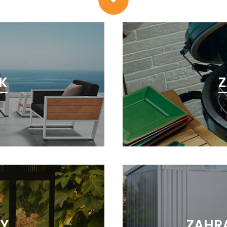
K
Z
KY
ZAHR