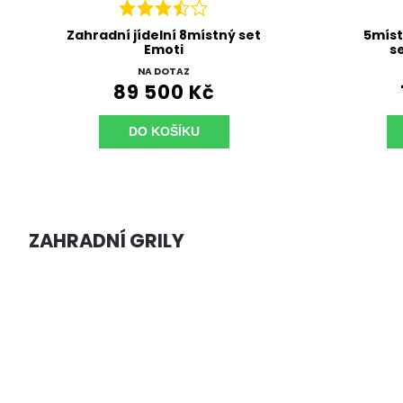
5místná rohová zahradní
4místná 
sedačka New York
NA DOTAZ
125 951 Kč
DO KOŠÍKU
ZAHRADNÍ GRILY