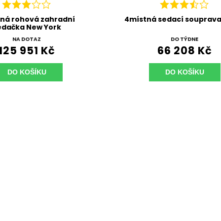
sedací souprava Emoti
Zahradní lehátko New 
DO TÝDNE
NA DOTAZ
66 208 Kč
37 640 Kč
DO KOŠÍKU
DO KOŠÍKU
TIP