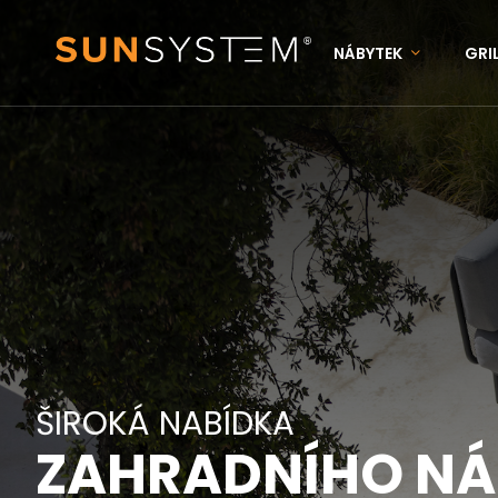
NÁBYTEK
GRI
KONTAKTY
N
Přihlášení
ŠIROKÁ NABÍDKA
ZAHRADNÍHO N