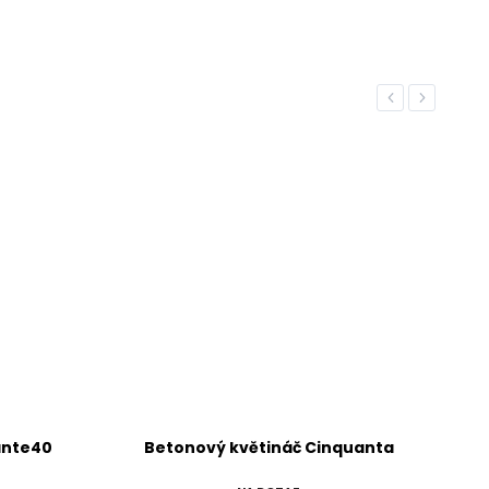
Previous
Next
uanta
Betonový květináč Lungo