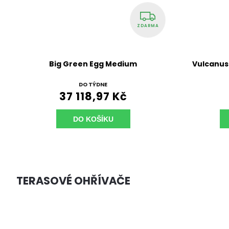
ZDARMA
Vulcanus Grill Pro910 Masterchef
Big
NA DOTAZ
74 990 Kč
7
DO KOŠÍKU
TERASOVÉ OHŘÍVAČE