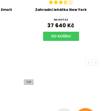
York
Zahradní jídelní sada New York
NA DOTAZ
124 605 Kč
DO KOŠÍKU
Previous
Next