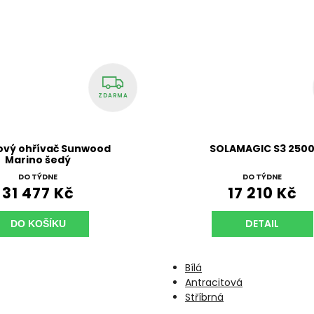
ZDARMA
ový ohřívač Sunwood
SOLAMAGIC S3 250
Marino šedý
DO TÝDNE
DO TÝDNE
31 477 Kč
17 210 Kč
DETAIL
DO KOŠÍKU
Bílá
Antracitová
Stříbrná