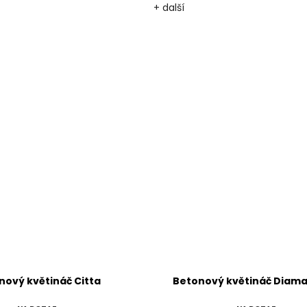
+ další
ý květináč Diamante40
Betonový květináč Cinq