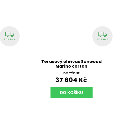
ZDARMA
ZDARMA
0
Terasový ohřívač Sunwood
Marino corten
DO TÝDNE
37 604 Kč
DO KOŠÍKU