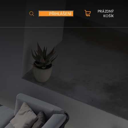
PRÁZDNÝ
HLEDAT
PŘIHLÁŠENÍ
KOŠÍK