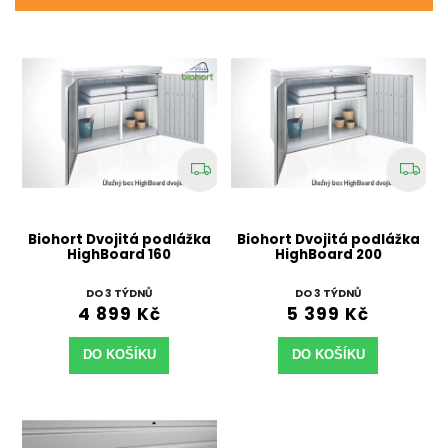
Biohort Dvojitá podlážka
Biohort Dvojitá podlážka
HighBoard 160
HighBoard 200
DO 3 TÝDNŮ
DO 3 TÝDNŮ
4 899 Kč
5 399 Kč
DO KOŠÍKU
DO KOŠÍKU