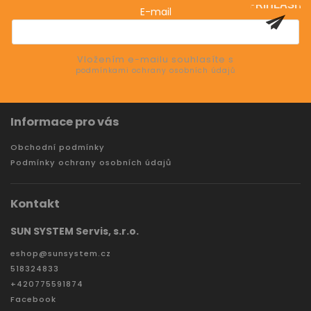
PŘIHLÁSIT
E-mail
SE
Vložením e-mailu souhlasíte s
podmínkami ochrany osobních údajů
Informace pro vás
Obchodní podmínky
Podmínky ochrany osobních údajů
Kontakt
SUN SYSTEM Servis, s.r.o.
eshop
@
sunsystem.cz
518324833
+420775591874
Facebook