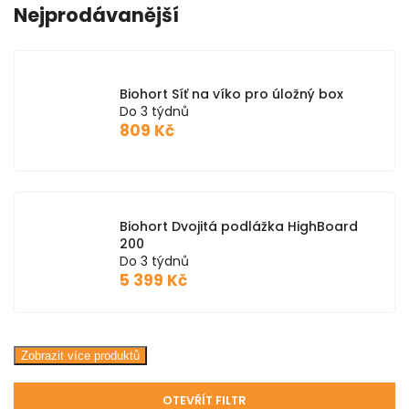
Nejprodávanější
Biohort Síť na víko pro úložný box
Do 3 týdnů
809 Kč
Biohort Dvojitá podlážka HighBoard
200
Do 3 týdnů
5 399 Kč
Zobrazit více produktů
OTEVŘÍT FILTR