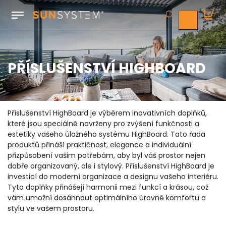
PŘÍSLUŠENSTVÍ HIGHBOARD
Příslušenství HighBoard je výběrem inovativních doplňků,
které jsou speciálně navrženy pro zvýšení funkčnosti a
estetiky vašeho úložného systému HighBoard. Tato řada
produktů přináší praktičnost, elegance a individuální
přizpůsobení vašim potřebám, aby byl váš prostor nejen
dobře organizovaný, ale i stylový. Příslušenství HighBoard je
investicí do moderní organizace a designu vašeho interiéru.
Tyto doplňky přinášejí harmonii mezi funkcí a krásou, což
vám umožní dosáhnout optimálního úrovně komfortu a
stylu ve vašem prostoru.