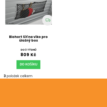
Biohort Síť na víko pro
úložný box
DO 3 TÝDNŮ
809 Kč
DO KOŠÍKU
3
položek celkem
Odebírat newsletter
Vložte svůj e-mail a my vám budeme zasílat informace
o nových produktech na našem e-shopu.