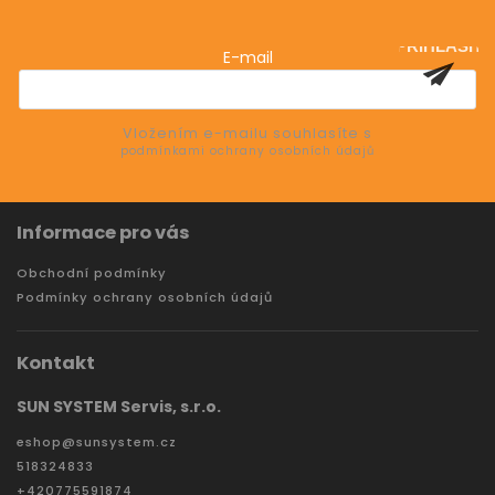
Vložte svůj e-mail a my vám budeme zasílat informace
o nových produktech na našem e-shopu.
PŘIHLÁSIT
E-mail
SE
Vložením e-mailu souhlasíte s
podmínkami ochrany osobních údajů
Informace pro vás
Obchodní podmínky
Podmínky ochrany osobních údajů
Kontakt
SUN SYSTEM Servis, s.r.o.
eshop
@
sunsystem.cz
518324833
+420775591874