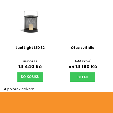
Luci Light LED 32
Otus svítidla
NA DOTAZ
8-10 TÝDNŮ
14 440 Kč
14 190 Kč
od
DETAIL
DO KOŠÍKU
4
položek celkem
Odebírat newsletter