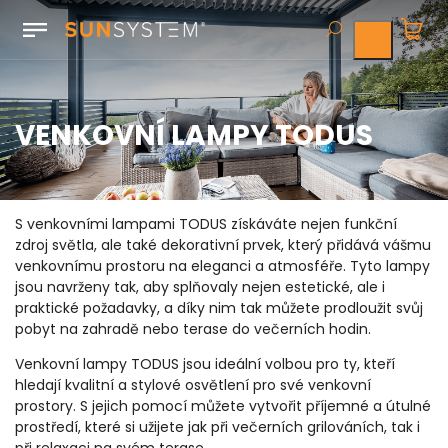
VENKOVNÍ LAMPY TODUS
S venkovními lampami TODUS získáváte nejen funkční
zdroj světla, ale také dekorativní prvek, který přidává vášmu
venkovnímu prostoru na eleganci a atmosféře. Tyto lampy
jsou navrženy tak, aby splňovaly nejen estetické, ale i
praktické požadavky, a díky nim tak můžete prodloužit svůj
pobyt na zahradě nebo terase do večerních hodin.
Venkovní lampy TODUS jsou ideální volbou pro ty, kteří
hledají kvalitní a stylové osvětlení pro své venkovní
prostory. S jejich pomocí můžete vytvořit příjemné a útulné
prostředí, které si užijete jak při večerních grilováních, tak i