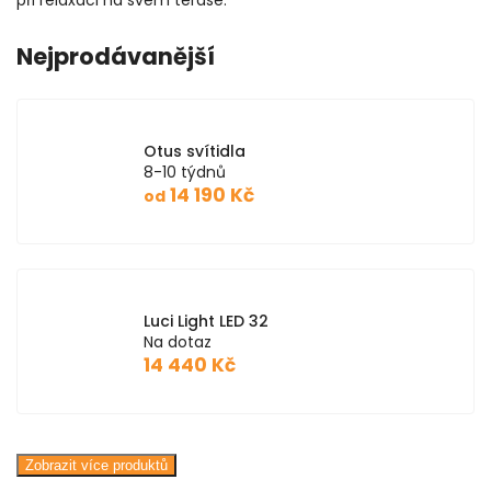
při relaxaci na svém terase.
Nejprodávanější
Otus svítidla
8-10 týdnů
14 190 Kč
od
Luci Light LED 32
Na dotaz
14 440 Kč
Zobrazit více produktů