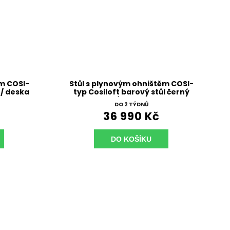
ěm COSI-
Stůl s plynovým ohništěm COSI-
 / deska
typ Cosiloft barový stůl černý
rám / deska teak
DO 2 TÝDNŮ
36 990 Kč
DO KOŠÍKU