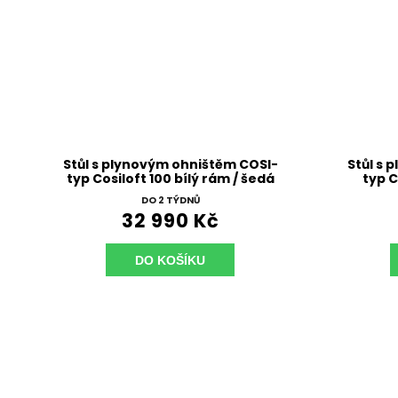
Stůl s plynovým ohništěm COSI-
Stůl s 
typ Cosiloft 100 bílý rám / šedá
typ C
deska
DO 2 TÝDNŮ
32 990 Kč
DO KOŠÍKU