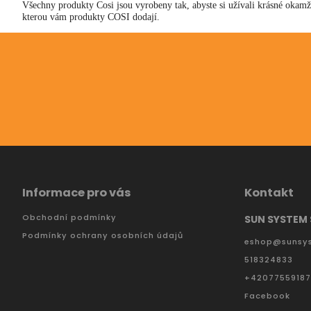
Všechny produkty Cosi jsou vyrobeny tak, abyste si užívali krásné okamži
kterou vám produkty COSI dodají.
Odebírat newsletter
Vložte svůj e-mail a my vám budeme zasílat informac
Informace pro vás
Kontakt
Obchodní podmínky
SUN SYSTEM S
Podmínky ochrany osobních údajů
eshop
@
sunsy
518324833
+4207755918
Facebook