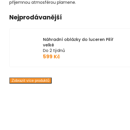
příjemnou atmosférou plamene.
Nejprodávanější
Náhradní oblázky do luceren Pilíř
velké
Do 2 týdnů
599 Kč
Zobrazit více produktů