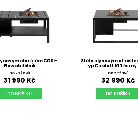
plynovým ohništěm COSI-
Stůl s plynovým ohništ
Flow obdélník
typ Cosiloft 100 černý
černá deska
DO 2 TÝDNŮ
DO 2 TÝDNŮ
31 990 Kč
32 990 Kč
DO KOŠÍKU
DO KOŠÍKU