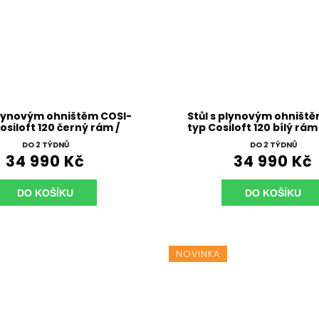
plynovým ohništěm COSI-
Stůl s plynovým ohništ
osiloft 120 černý rám /
typ Cosiloft 120 bílý rám
deska teak
teak
DO 2 TÝDNŮ
DO 2 TÝDNŮ
34 990 Kč
34 990 Kč
DO KOŠÍKU
DO KOŠÍKU
NOVINKA