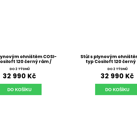
plynovým ohništěm COSI-
Stůl s plynovým ohništ
osiloft 120 černý rám /
typ Cosiloft 120 černý
černá deska
deska šedá
DO 2 TÝDNŮ
DO 2 TÝDNŮ
32 990 Kč
32 990 Kč
DO KOŠÍKU
DO KOŠÍKU