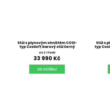
Stůl s plynovým ohništěm COSI-
Stůl s 
typ Cosiloft barový stůl černý
typ Cosi
rám / šedá deska
DO 2 TÝDNŮ
33 990 Kč
DO KOŠÍKU