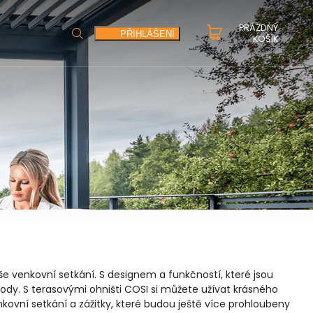
PRÁZDNÝ
HLEDAT
PŘIHLÁŠENÍ
KOŠÍK
e venkovní setkání. S designem a funkčností, které jsou
ody. S terasovými ohništi COSI si můžete užívat krásného
kovní setkání a zážitky, které budou ještě více prohloubeny