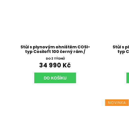
Stůl s plynovým ohništěm COSI-
Stůl s 
typ Cosiloft 100 černý rám /
typ C
deska teak
DO 2 TÝDNŮ
34 990 Kč
DO KOŠÍKU
NOVINKA