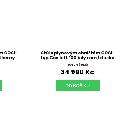
ěm COSI-
Stůl s plynovým ohništěm COSI-
l černý
typ Cosiloft 100 bílý rám / deska
a
teak
DO 2 TÝDNŮ
34 990 Kč
DO KOŠÍKU