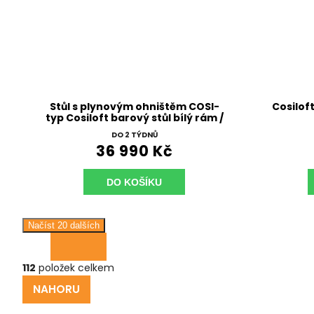
Stůl s plynovým ohništěm COSI-
Cosilof
typ Cosiloft barový stůl bílý rám /
deska teak
DO 2 TÝDNŮ
36 990 Kč
DO KOŠÍKU
Načíst 20 dalších
112
položek celkem
NAHORU