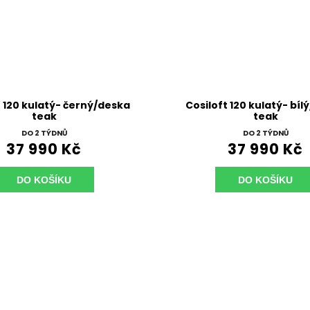
t 120 kulatý- černý/deska
Cosiloft 120 kulatý- bíl
teak
teak
DO 2 TÝDNŮ
DO 2 TÝDNŮ
37 990 Kč
37 990 Kč
DO KOŠÍKU
DO KOŠÍKU