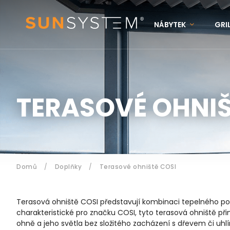
NÁBYTEK
GRI
KONTAKTY
N
Přihlášení
TERASOVÉ OHNIŠ
Domů
/
Doplňky
/
Terasové ohniště COSI
Terasová ohniště COSI představují kombinaci tepelného poho
charakteristické pro značku COSI, tyto terasová ohniště př
ohně a jeho světla bez složitého zacházení s dřevem či uhl