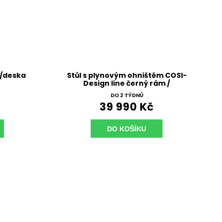
ý/deska
Stůl s plynovým ohništěm COSI-
Design line černý rám /
keramická deska šedá
DO 2 TÝDNŮ
39 990 Kč
DO KOŠÍKU