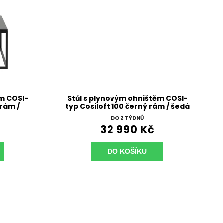
ěm COSI-
Stůl s plynovým ohništěm COSI-
 rám /
typ Cosiloft 100 černý rám / šedá
deska
DO 2 TÝDNŮ
32 990 Kč
DO KOŠÍKU