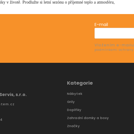
ky v životě. Prodlužte si letní sezónu o příjemné teplo a atmosféru,
E-mail
Vložením e-mailu
e o nových produktech na našem e-shopu.
podmínkami ochrany
Kategorie
Nábytek
ervis, s.r.o.
Grily
stem.cz
Doplňky
Zahradní domky a boxy
74
Značky