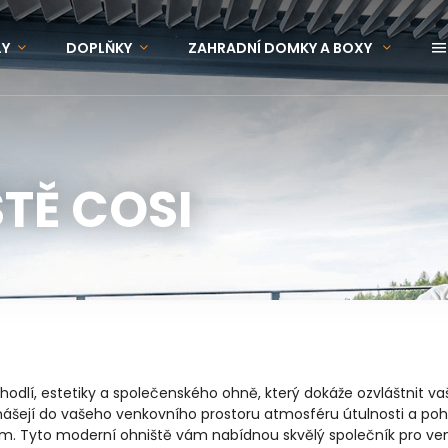
LY
DOPLŇKY
ZAHRADNÍ DOMKY A BOXY
OVINKY
ZNAČKY
TĚ COSI
dlí, estetiky a společenského ohně, který dokáže ozvláštnit vaš
inášejí do vašeho venkovního prostoru atmosféru útulnosti a poh
ím. Tyto moderní ohniště vám nabídnou skvělý společník pro ven