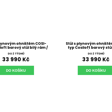
plynovým ohništěm COSI-
Stůl s plynovým ohništ
loft barový stůl bílý rám /
typ Cosiloft barový stů
šedá deska
rám / černá desk
DO 2 TÝDNŮ
DO 2 TÝDNŮ
33 990 Kč
33 990 Kč
DO KOŠÍKU
DO KOŠÍKU