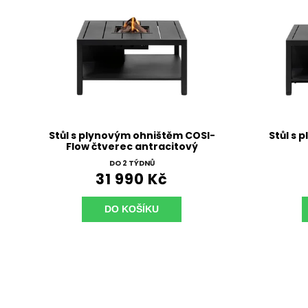
Stůl s plynovým ohništěm COSI-
Stůl s 
Flow čtverec antracitový
DO 2 TÝDNŮ
31 990 Kč
DO KOŠÍKU