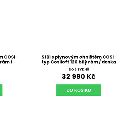
ěm COSI-
Stůl s plynovým ohništěm COSI-
 rám /
typ Cosiloft 120 bílý rám / deska
šedá
DO 2 TÝDNŮ
32 990 Kč
DO KOŠÍKU