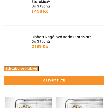
StoreMax®
Do 3 týdnů
1 499 Kč
Biohort Regálová sada StoreMax®
Do 3 týdnů
2 199 Kč
Zobrazit více produktů
OTEVŘÍT FILTR