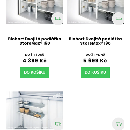
Biohort Dvojitá podlážka
Biohort Dvojitá podlážka
StoreMax® 160
StoreMax® 190
DO 3 TÝDNŮ
DO 3 TÝDNŮ
4 399 Kč
5 699 Kč
DO KOŠÍKU
DO KOŠÍKU