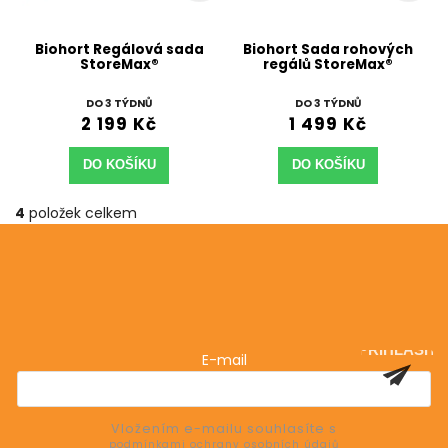
Biohort Regálová sada
Biohort Sada rohových
StoreMax®
regálů StoreMax®
DO 3 TÝDNŮ
DO 3 TÝDNŮ
2 199 Kč
1 499 Kč
DO KOŠÍKU
DO KOŠÍKU
4
položek celkem
Odebírat newsletter
Vložte svůj e-mail a my vám budeme zasílat informace
o nových produktech na našem e-shopu.
PŘIHLÁSIT
E-mail
SE
Vložením e-mailu souhlasíte s
podmínkami ochrany osobních údajů