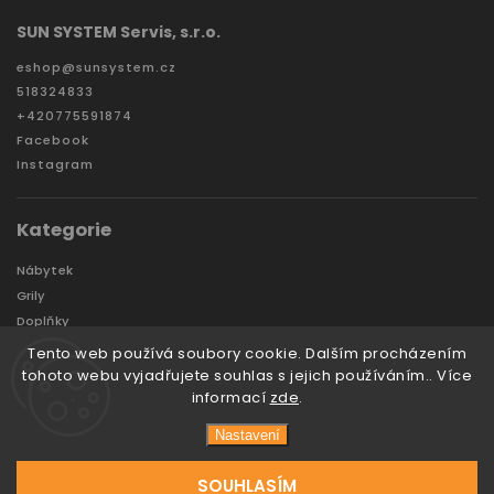
SUN SYSTEM Servis, s.r.o.
eshop
@
sunsystem.cz
518324833
+420775591874
Facebook
Instagram
Kategorie
Nábytek
Grily
Doplňky
Zahradní domky a boxy
Tento web používá soubory cookie. Dalším procházením
Značky
tohoto webu vyjadřujete souhlas s jejich používáním.. Více
informací
zde
.
Nastavení
Copyright 2026
Sunsystem
. Všechna práva vyhrazena.
Vytvořil
Tomáš Hlad
&
techka s.r.o.
SOUHLASÍM
Vytvořil Shoptet