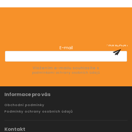
Odebírat newsletter
Vložte svůj e-mail a my vám budeme zasílat informace
o nových produktech na našem e-shopu.
PŘIHLÁSIT
E-mail
SE
Vložením e-mailu souhlasíte s
podmínkami ochrany osobních údajů
Informace pro vás
Obchodní podmínky
Podmínky ochrany osobních údajů
Kontakt