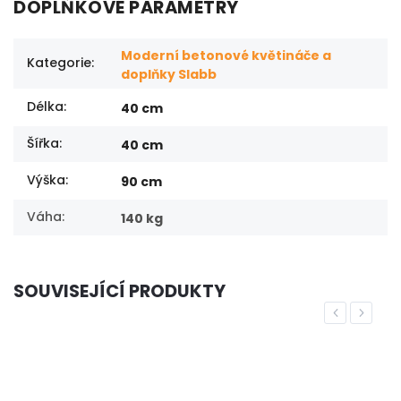
DOPLŇKOVÉ PARAMETRY
Moderní betonové květináče a
Kategorie
:
doplňky Slabb
Délka
:
40 cm
Šířka
:
40 cm
Výška
:
90 cm
Váha
:
140 kg
SOUVISEJÍCÍ PRODUKTY
Previous
Next