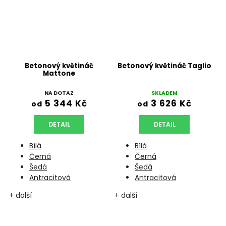
Betonový květináč
Betonový květináč Taglio
Mattone
NA DOTAZ
SKLADEM
5 344 Kč
3 626 Kč
od
od
DETAIL
DETAIL
Bílá
Bílá
Černá
Černá
Šedá
Šedá
Antracitová
Antracitová
+ další
+ další
+