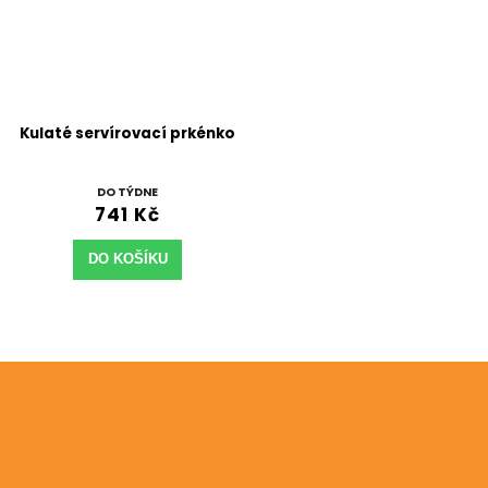
Kulaté servírovací prkénko
DO TÝDNE
741 Kč
DO KOŠÍKU
Odebírat newsletter
Vložte svůj e-mail a my vám budeme zasílat informace
o nových produktech na našem e-shopu.