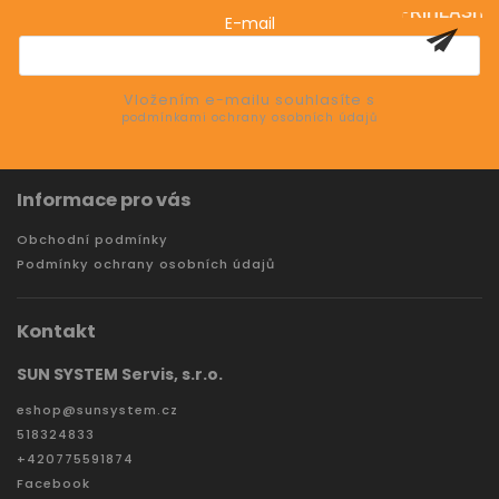
PŘIHLÁSIT
E-mail
SE
Vložením e-mailu souhlasíte s
podmínkami ochrany osobních údajů
Informace pro vás
Obchodní podmínky
Podmínky ochrany osobních údajů
Kontakt
SUN SYSTEM Servis, s.r.o.
eshop
@
sunsystem.cz
518324833
+420775591874
Facebook