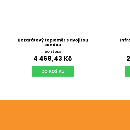
Bezdrátový teploměr s dvojitou
Infr
sondou
DO TÝDNE
4 468,43 Kč
2
DO KOŠÍKU
Odebírat newsletter
Vložte svůj e-mail a my vám budeme zasílat informac