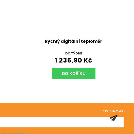
Rychlý digitální teploměr
DO TÝDNE
1 236,90 Kč
DO KOŠÍKU
PŘIHLÁSIT
SE
 souhlasíte s