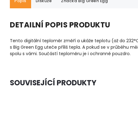
Popis
Diskuze
Značka
Big Green Egg
DETAILNÍ POPIS PRODUKTU
Tento digitální teploměr změří a ukáže teplotu (až do 232
°
s Big Green Egg uteče příliš tepla. A pokud se v průběhu mě
spolu s vámi. Součástí teploměru je i ochranné pouzdro.
SOUVISEJÍCÍ PRODUKTY