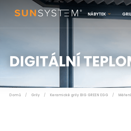
NÁBYTEK
GRI
KONTAKTY
N
Přihlášení
DIGITÁLNÍ TEPL
Domů
/
Grily
/
Keramické grily BIG GREEN EGG
/
Měření