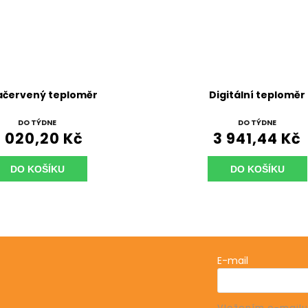
ačervený teploměr
Digitální teploměr
DO TÝDNE
DO TÝDNE
 020,20 Kč
3 941,44 Kč
DO KOŠÍKU
DO KOŠÍKU
E-mail
Vložením e-mailu
e o nových produktech na našem e-shopu.