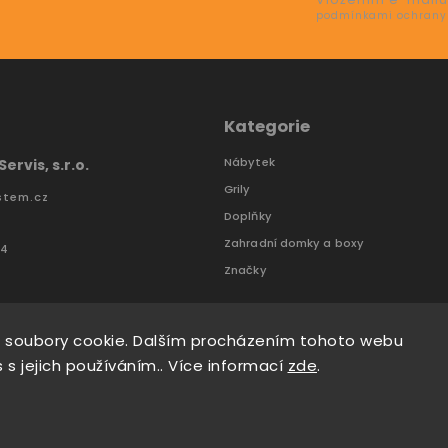
podmínkami ochrany
Kategorie
Nábytek
ervis, s.r.o.
Grily
stem.cz
Doplňky
Zahradní domky a boxy
74
Značky
 soubory cookie. Dalším procházením tohoto webu
 s jejich používáním.. Více informací
zde
.
Tomáš Hlad
&
techka s.r.o.