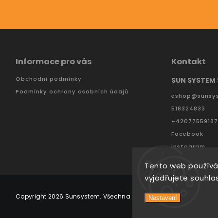
Informace pro vás
Kontakt
Obchodní podmínky
SUN SYSTEM S
Podmínky ochrany osobních údajů
eshop
@
sunsy
518324833
+4207755918
Facebook
Instagram
Tento web používá
vyjadřujete souhlas
Copyright 2026
Sunsystem
. Všechna práva vyhrazena.
Vytvořil
Nastavení