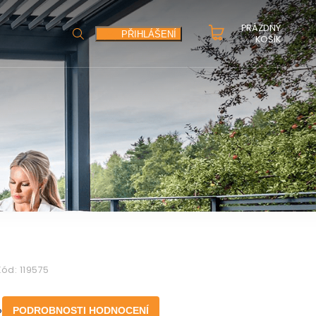
PRÁZDNÝ
HLEDAT
PŘIHLÁŠENÍ
KOŠÍK
Kód:
119575
o
PODROBNOSTI HODNOCENÍ