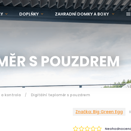
LY
DOPLŇKY
ZAHRADNÍ DOMKY A BOXY
OVINKY
ZNAČKY
OMĚR S POUZDREM
 a kontrola
/
Digitální teploměr s pouzdrem
Značka:
Big Green Egg
Neohodnocen