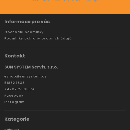
podmínkami ochrany osobních údajů
Informace pro vás
Obchodní podmínky
Podmínky ochrany osobních údajů
Kontakt
SUN SYSTEM Servis, s.r.o.
eshop
@
sunsystem.cz
518324833
+420775591874
Facebook
Instagram
Kategorie
Nábytek