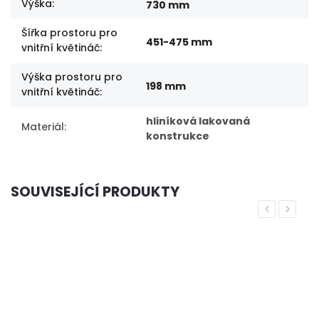
Výška
:
730 mm
Šířka prostoru pro
451-475 mm
vnitřní květináč
:
Výška prostoru pro
198 mm
vnitřní květináč
:
hliníková lakovaná
Materiál
:
konstrukce
SOUVISEJÍCÍ PRODUKTY
Previous
Next