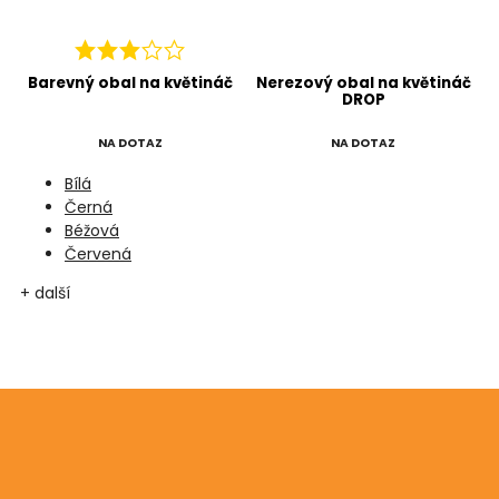
č
Barevný obal na květináč
Nerezový obal na květináč
V
DROP
NA DOTAZ
NA DOTAZ
Bílá
Černá
Béžová
Červená
+ další
Odebírat newsletter
Vložte svůj e-mail a my vám budeme zasílat informace