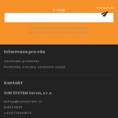
o nových produktech na našem e-shopu.
PŘIHLÁSIT
E-mail
SE
Vložením e-mailu souhlasíte s
podmínkami ochrany osobních údajů
Informace pro vás
Obchodní podmínky
Podmínky ochrany osobních údajů
Kontakt
SUN SYSTEM Servis, s.r.o.
eshop
@
sunsystem.cz
518324833
+420775591874