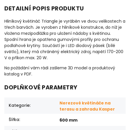
DETAILNÍ POPIS PRODUKTU
Hliníkový květináč Triangle je vyráběn ve dvou velikostech a
třech barvách. Je vyroben z hliníkové konstrukce, do níž je
vložena mezipodlážka pro uložení nádoby s květinou.
Spodní hrana je opatřena gumovými profily pro ochranu
podlahové krytiny. Součástí je i LED diodový pásek (bílé
světlo), který má chráněný elektrický zdroj, napětí 170-200
V a příkon max. 20 W.
Na požádání vám rádi zašleme 3D model a produktový
katalog v PDF.
DOPLŇKOVÉ PARAMETRY
Nerezové květináče na
Kategorie
:
terasu a zahradu Kasper
Šířka
:
600 mm