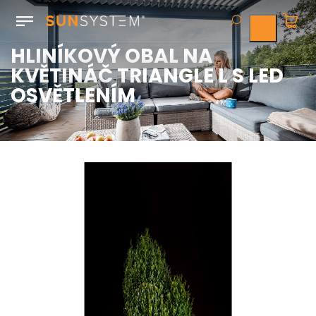
HLINÍKOVÝ OBAL NA
KVĚTINÁČ TRIANGLE L S LED
OSVĚTLENÍM