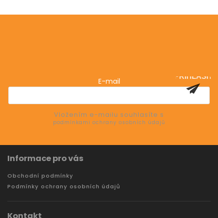
Odebírat newsletter
Vložte svůj e-mail a my vám budeme zasílat informace
o nových produktech na našem e-shopu.
PŘIHLÁSIT
E-mail
SE
Vložením e-mailu souhlasíte s
podmínkami ochrany osobních údajů
Informace pro vás
Obchodní podmínky
Podmínky ochrany osobních údajů
Kontakt