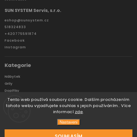
SUN SYSTEM Servis, s.r.o.
eshop
@
sunsystem.cz
518324833
+420775591874
Facebook
Instagram
Kategorie
Nábytek
Grily
Doplňky
Zahradní domky a boxy
Tento web používá soubory cookie. Dalším procházením
Značky
tohoto webu vyjadřujete souhlas s jejich používáním.. Více
informací
zde
.
Nastavení
Copyright 2026
Sunsystem
. Všechna práva vyhrazena.
Vytvořil
Tomáš Hlad
&
techka s.r.o.
SOUHLASÍM