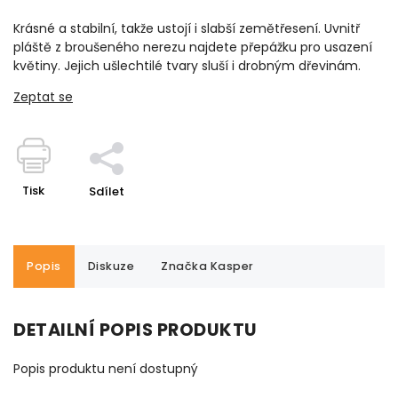
Krásné a stabilní, takže ustojí i slabší zemětřesení.
Uvnitř
pláště z broušeného nerezu najdete přepážku pro usazení
květiny.
Jejich ušlechtilé tvary sluší i drobným dřevinám.
Zeptat se
Tisk
Sdílet
Popis
Diskuze
Značka
Kasper
DETAILNÍ POPIS PRODUKTU
Popis produktu není dostupný