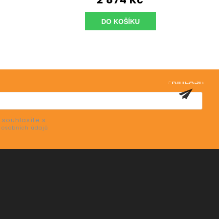
DO KOŠÍKU
PŘIHLÁSIT
SE
 souhlasíte s
 osobních údajů