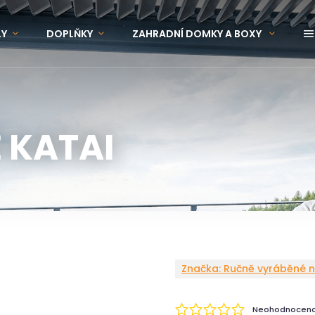
LY
DOPLŇKY
ZAHRADNÍ DOMKY A BOXY
OVINKY
ZNAČKY
 KATAI
Značka:
Ručně vyráběné no
Neohodnocen