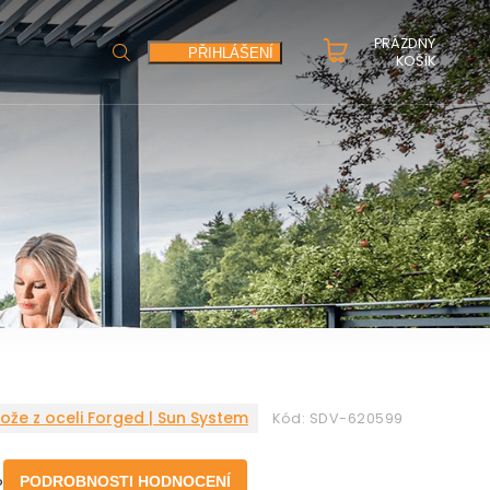
PRÁZDNÝ
HLEDAT
PŘIHLÁŠENÍ
KOŠÍK
že z oceli Forged | Sun System
Kód:
SDV-620599
o
PODROBNOSTI HODNOCENÍ