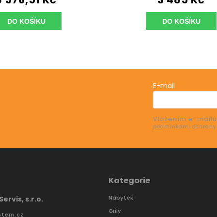
DO KOŠÍKU
DO KOŠÍKU
E-mail
Vložením e-mailu
e o nových produktech na našem e-shopu.
podmínkami ochrany
Kategorie
Nábytek
ervis, s.r.o.
Grily
stem.cz