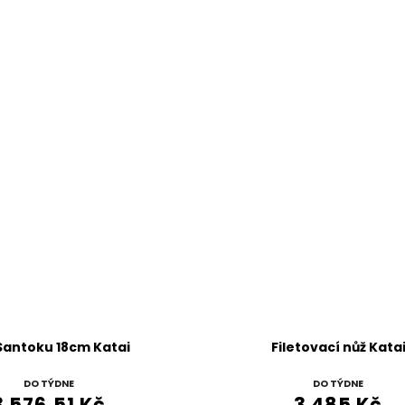
Santoku 18cm Katai
Filetovací nůž Kata
DO TÝDNE
DO TÝDNE
3 576,51 Kč
3 485 Kč