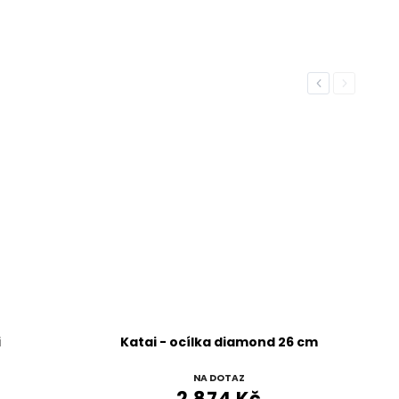
Previous
Next
i
Katai - ocílka diamond 26 cm
NA DOTAZ
2 874 Kč