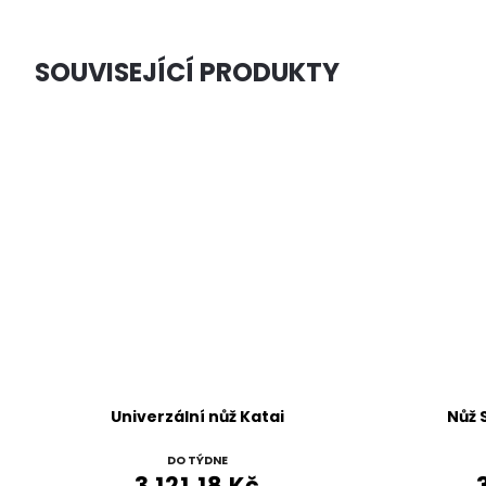
SOUVISEJÍCÍ PRODUKTY
Univerzální nůž Katai
Nůž 
DO TÝDNE
3 121,18 Kč