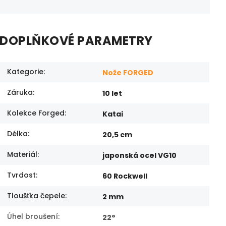
DOPLŇKOVÉ PARAMETRY
Kategorie
:
Nože FORGED
Záruka
:
10 let
Kolekce Forged
:
Katai
Délka
:
20,5 cm
Materiál
:
japonská ocel VG10
Tvrdost
:
60 Rockwell
Tloušťka čepele
:
2 mm
Úhel broušení
:
22°