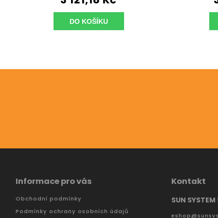
DO KOŠÍKU
Odebírat newsletter
Vložte svůj e-mail a my vám budeme zasílat informac
Informace pro vás
Kontakt
Obchodní podmínky
SUN SYSTEM S
Podmínky ochrany osobních údajů
eshop
@
sunsy