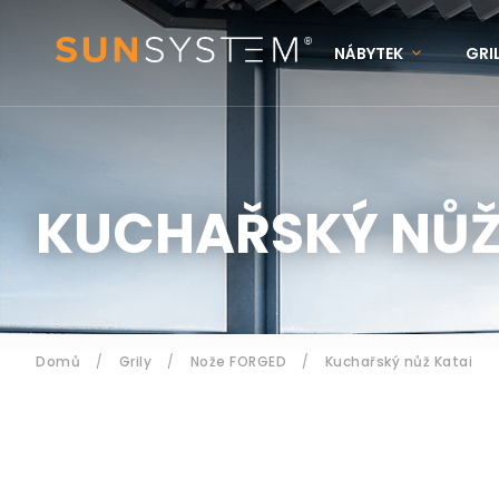
NÁBYTEK
GRI
KONTAKTY
N
Přihlášení
KUCHAŘSKÝ NŮŽ
Domů
/
Grily
/
Nože FORGED
/
Kuchařský nůž Katai