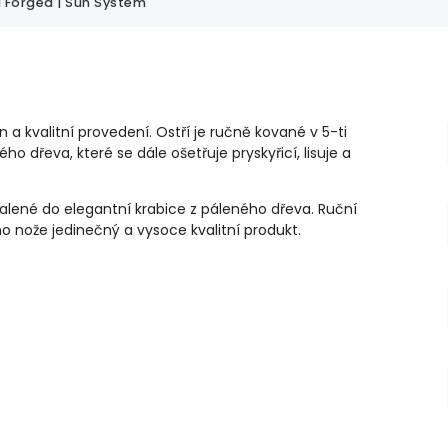
 Forged | Sun System
 a kvalitní provedení. Ostří je ručně kované v 5-ti
o dřeva, které se dále ošetřuje pryskyřicí, lisuje a
alené do elegantní krabice z páleného dřeva. Ruční
ho nože jedinečný a vysoce kvalitní produkt.