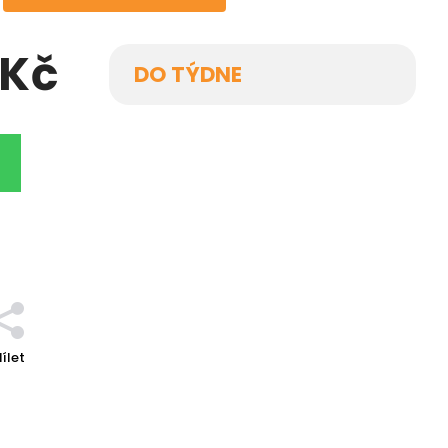
 Kč
DO TÝDNE
ílet