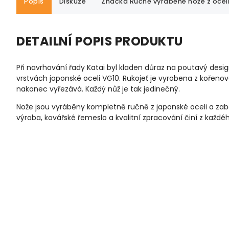
Popis
Diskuze
Značka
Ručně vyráběné nože z oceli
DETAILNÍ POPIS PRODUKTU
Při navrhování řady Katai byl kladen důraz na poutavý design
vrstvách japonské oceli VG10. Rukojeť je vyrobena z kořenovéh
nakonec vyřezává. Každý nůž je tak jedinečný.
Nože jsou vyráběny kompletně ručně z japonské oceli a zab
výroba, kovářské řemeslo a kvalitní zpracování činí z každé