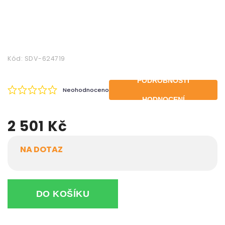
Kód:
SDV-624719
PODROBNOSTI
Neohodnoceno
HODNOCENÍ
2 501 Kč
NA DOTAZ
DO KOŠÍKU