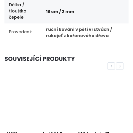
Délka /
tloušťka
18 cm / 2 mm
čepele
:
ruční kování v pěti vrstvách /
Provedení
:
rukojeť z kořenového dřeva
SOUVISEJÍCÍ PRODUKTY
Previous
Next