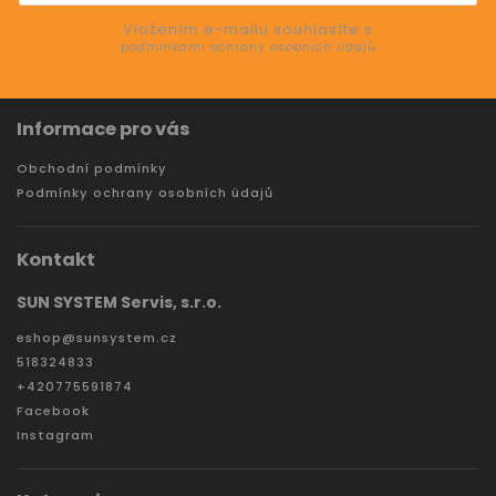
Vložením e-mailu souhlasíte s
podmínkami ochrany osobních údajů
Informace pro vás
Obchodní podmínky
Podmínky ochrany osobních údajů
Kontakt
SUN SYSTEM Servis, s.r.o.
eshop
@
sunsystem.cz
518324833
+420775591874
Facebook
Instagram