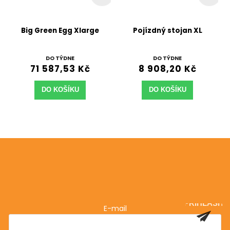
Big Green Egg Xlarge
Pojízdný stojan XL
DO TÝDNE
DO TÝDNE
71 587,53 Kč
8 908,20 Kč
DO KOŠÍKU
DO KOŠÍKU
Odebírat newsletter
Vložte svůj e-mail a my vám budeme zasílat informace
o nových produktech na našem e-shopu.
PŘIHLÁSIT
E-mail
SE