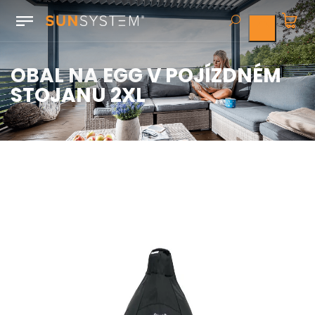
OBAL NA EGG V POJÍZDNÉM
STOJANU 2XL