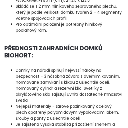
PANORAMA P1 š x h (cm): 243,5 x 123,5
Skládá se z 2 mm hliníkového žebrovaného plechu,
který je podle velikosti domku tvořen 2 – 4 segmenty
včetně spojovacích profil.
Pro optimální položení je potřebný hliníkový
podlahový rám.
PŘEDNOSTI ZAHRADNÍCH DOMKŮ
BIOHORT:
Domky na nářadí splňují nejvyšší nároky na
bezpečnost - 3 násobná závora s dveřním kováním,
normované zamykání s klikou z ušlechtilé oceli,
normovaný cylindr a rezervní klíč. Světlíky z
akrylátového skla zajišťují uvnitř dostatečné množství
světla.
Nejlepší materiály - žárově pozinkovaný ocelový
plech opatřený polyamidovým vypalovacím lakem,
šrouby a panty z ušlechtilé oceli.
Je zajištěna vysoká stabilita při zatížení sněhem a