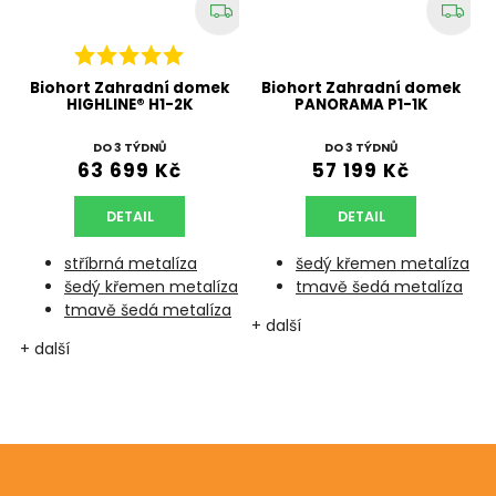
Biohort Zahradní domek
Biohort Zahradní domek
HIGHLINE® H1-2K
PANORAMA P1-1K
DO 3 TÝDNŮ
DO 3 TÝDNŮ
63 699 Kč
57 199 Kč
DETAIL
DETAIL
stříbrná metalíza
šedý křemen metalíza
a
šedý křemen metalíza
tmavě šedá metalíza
tmavě šedá metalíza
+ další
+ další
+