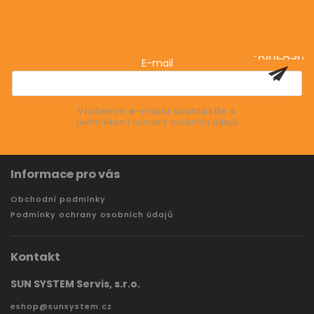
Odebírat newsletter
Vložte svůj e-mail a my vám budeme zasílat informace
o nových produktech na našem e-shopu.
PŘIHLÁSIT
E-mail
SE
Vložením e-mailu souhlasíte s
podmínkami ochrany osobních údajů
Informace pro vás
Obchodní podmínky
Podmínky ochrany osobních údajů
Kontakt
SUN SYSTEM Servis, s.r.o.
eshop
@
sunsystem.cz