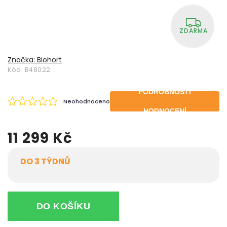
ZDARMA
Značka:
Biohort
Kód:
B48022
PODROBNOSTI
Neohodnoceno
HODNOCENÍ
11 299 Kč
DO 3 TÝDNŮ
DO KOŠÍKU