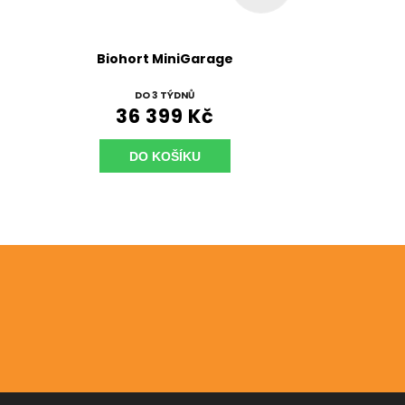
Biohort MiniGarage
DO 3 TÝDNŮ
36 399 Kč
DO KOŠÍKU
Odebírat newsletter
Vložte svůj e-mail a my vám budeme zasílat informac