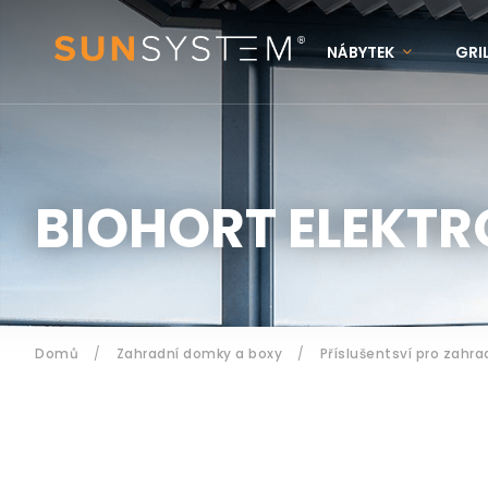
NÁBYTEK
GRI
KONTAKTY
N
Přihlášení
BIOHORT ELEKTR
Domů
/
Zahradní domky a boxy
/
Příslušentsví pro zahr