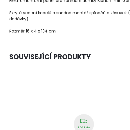
Elektromontážní panel pro zahradní domky Biohort: miniGar
Skryté vedení kabelů a snadná montáž spínačů a zásuvek (e
dodávky).
Rozměr 16 x 4 x 134 cm
SOUVISEJÍCÍ PRODUKTY
ZDARMA