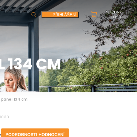
PRÁZDNÝ
HLEDAT
PŘIHLÁŠENÍ
KOŠÍK
 134 CM
í panel 134 cm
6033
o
PODROBNOSTI HODNOCENÍ