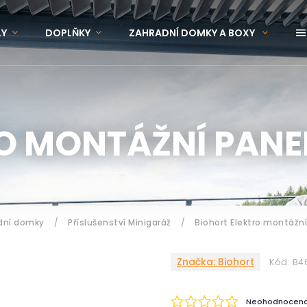
LY
DOPLŇKY
ZAHRADNÍ DOMKY A BOXY
OVINKY
ZNAČKY
O MONTÁŽNÍ PANEL
adní domky
/
Příslušenství Minigaráž
/
Biohort Elektro montážn
Značka:
Biohort
Kód:
B4
Neohodnocen