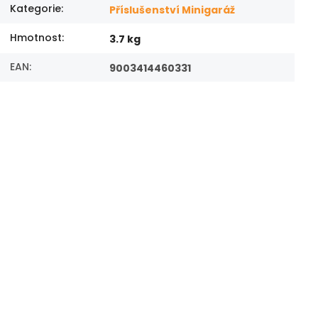
Kategorie
:
Příslušenství Minigaráž
Hmotnost
:
3.7 kg
EAN
:
9003414460331