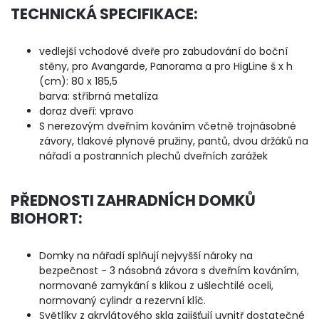
TECHNICKÁ SPECIFIKACE:
vedlejší vchodové dveře pro zabudování do boční
stěny, pro Avangarde, Panorama a pro HigLine š x h
(cm): 80 x 185,5
barva: stříbrná metalíza
doraz dveří: vpravo
S nerezovým dveřním kováním včetně trojnásobné
závory, tlakové plynové pružiny, pantů, dvou držáků na
nářadí a postranních plechů dveřních zarážek
PŘEDNOSTI ZAHRADNÍCH DOMKŮ
BIOHORT:
Domky na nářadí splňují nejvyšší nároky na
bezpečnost - 3 násobná závora s dveřním kováním,
normované zamykání s klikou z ušlechtilé oceli,
normovaný cylindr a rezervní klíč.
Světlíky z akrylátového skla zajišťují uvnitř dostatečné