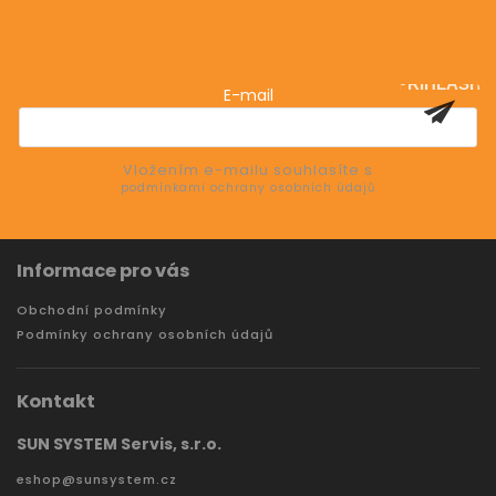
Odebírat newsletter
Vložte svůj e-mail a my vám budeme zasílat informace
o nových produktech na našem e-shopu.
PŘIHLÁSIT
E-mail
SE
Vložením e-mailu souhlasíte s
podmínkami ochrany osobních údajů
Informace pro vás
Obchodní podmínky
Podmínky ochrany osobních údajů
Kontakt
SUN SYSTEM Servis, s.r.o.
eshop
@
sunsystem.cz