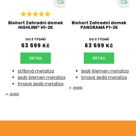
Biohort Zahradní domek
Biohort Zahradní domek
HIGHLINE® H1-2K
PANORAMA P1-2K
DO 3 TÝDNŮ
DO 3 TÝDNŮ
63 699 Kč
63 699 Kč
DETAIL
DETAIL
stříbrná metalíza
šedý křemen metalíza
a
šedý křemen metalíza
tmavě šedá metalíza
tmavě šedá metalíza
+ další
+ další
+