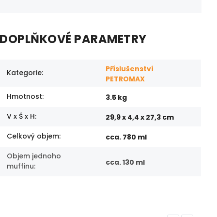
DOPLŇKOVÉ PARAMETRY
Příslušenství
Kategorie
:
PETROMAX
Hmotnost
:
3.5 kg
V x Š x H
:
29,9 x 4,4 x 27,3 cm
Celkový objem
:
cca. 780 ml
Objem jednoho
cca. 130 ml
muffinu
: