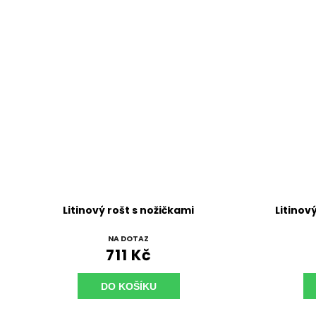
Litinový rošt s nožičkami
Litinový
NA DOTAZ
711 Kč
DO KOŠÍKU