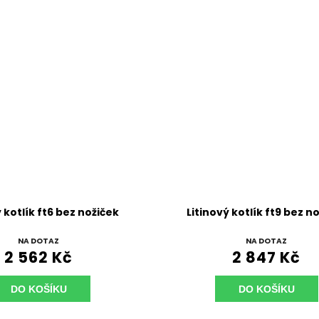
 kotlík ft6 bez nožiček
Litinový kotlík ft9 bez n
NA DOTAZ
NA DOTAZ
2 562 Kč
2 847 Kč
DO KOŠÍKU
DO KOŠÍKU