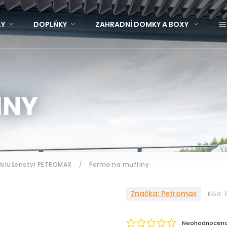
LY
DOPLŇKY
ZAHRADNÍ DOMKY A BOXY
OVINKY
ZNAČKY
INY
íslušenství PETROMAX
/
Forma na muffiny
Značka:
Petromax
Kód:
Neohodnocen