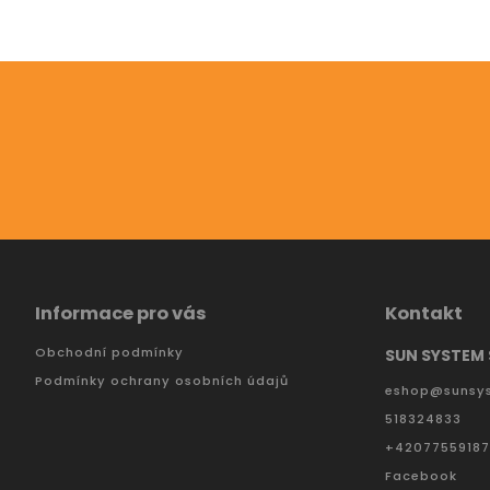
Odebírat newsletter
Vložte svůj e-mail a my vám budeme zasílat informac
Informace pro vás
Kontakt
Obchodní podmínky
SUN SYSTEM S
Podmínky ochrany osobních údajů
eshop
@
sunsy
518324833
+4207755918
Facebook