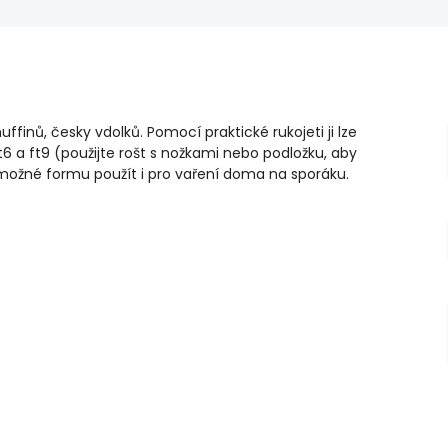
ffinů, česky vdolků. Pomocí praktické rukojeti ji lze
t6 a ft9 (použijte rošt s nožkami nebo podložku, aby
 možné formu použít i pro vaření doma na sporáku.