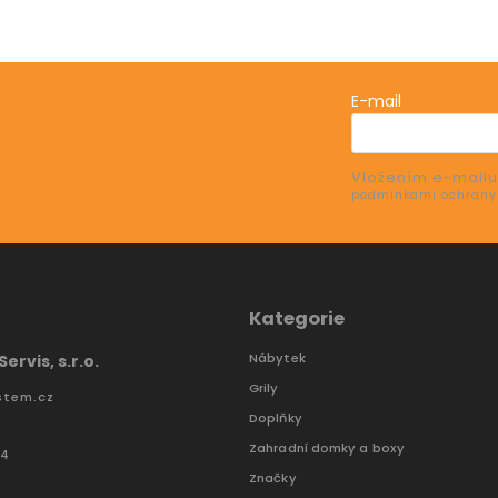
E-mail
Vložením e-mailu
e o nových produktech na našem e-shopu.
podmínkami ochrany
Kategorie
Nábytek
ervis, s.r.o.
Grily
stem.cz
Doplňky
Zahradní domky a boxy
74
Značky