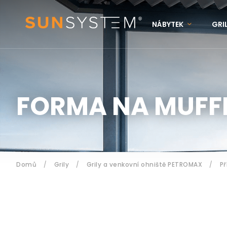
NÁBYTEK
GRI
KONTAKTY
N
Přihlášení
FORMA NA MUFF
Domů
/
Grily
/
Grily a venkovní ohniště PETROMAX
/
Př