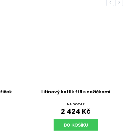
Previous
Next
ožiček
Litinový kotlík ft9 s nožičkami
NA DOTAZ
2 424 Kč
DO KOŠÍKU