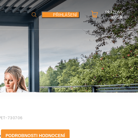
PRÁZDNÝ
HLEDAT
PŘIHLÁŠENÍ
KOŠÍK
PET-730706
o
PODROBNOSTI HODNOCENÍ