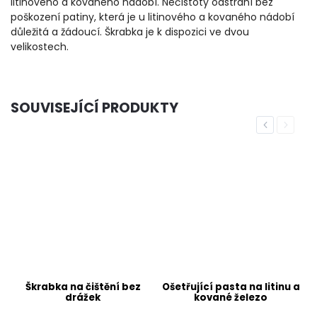
litinového a kovaného nádobí. Nečistoty odstraní bez
poškození patiny, která je u litinového a kovaného nádobí
důležitá a žádoucí. Škrabka je k dispozici ve dvou
velikostech.
SOUVISEJÍCÍ PRODUKTY
Previous
Next
Škrabka na čištění bez
Ošetřující pasta na litinu a
drážek
kované železo