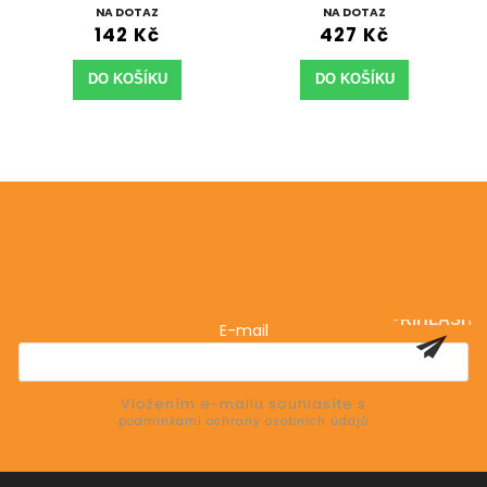
NA DOTAZ
NA DOTAZ
142 Kč
427 Kč
DO KOŠÍKU
DO KOŠÍKU
Odebírat newsletter
Vložte svůj e-mail a my vám budeme zasílat informace
o nových produktech na našem e-shopu.
PŘIHLÁSIT
E-mail
SE
Vložením e-mailu souhlasíte s
podmínkami ochrany osobních údajů