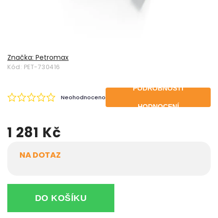
Značka:
Petromax
Kód:
PET-730416
PODROBNOSTI
Neohodnoceno
HODNOCENÍ
1 281 Kč
NA DOTAZ
DO KOŠÍKU