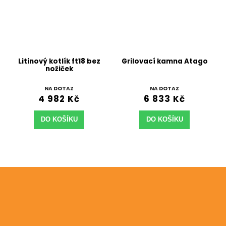
Litinový kotlík ft18 bez
Grilovací kamna Atago
nožiček
NA DOTAZ
NA DOTAZ
4 982 Kč
6 833 Kč
DO KOŠÍKU
DO KOŠÍKU
Odebírat newsletter
Vložte svůj e-mail a my vám budeme zasílat informace
o nových produktech na našem e-shopu.