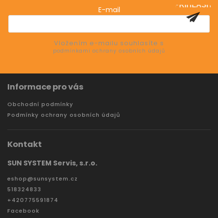
PŘIHLÁSIT
E-mail
SE
Vložením e-mailu souhlasíte s
podmínkami ochrany osobních údajů
Informace pro vás
Obchodní podmínky
Podmínky ochrany osobních údajů
Kontakt
SUN SYSTEM Servis, s.r.o.
eshop
@
sunsystem.cz
518324833
+420775591874
Facebook