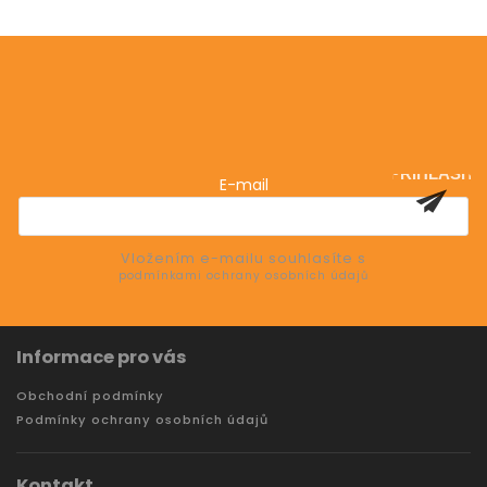
Odebírat newsletter
Vložte svůj e-mail a my vám budeme zasílat informace
o nových produktech na našem e-shopu.
PŘIHLÁSIT
E-mail
SE
Vložením e-mailu souhlasíte s
podmínkami ochrany osobních údajů
Informace pro vás
Obchodní podmínky
Podmínky ochrany osobních údajů
Kontakt