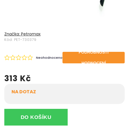
Značka:
Petromax
Kód:
PET-730379
PODROBNOSTI
Neohodnoceno
HODNOCENÍ
313 Kč
NA DOTAZ
DO KOŠÍKU