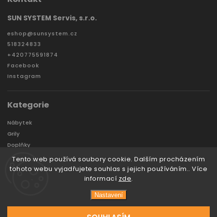
SUN SYSTEM Servis, s.r.o.
eshop
@
sunsystem.cz
518324833
+420775591874
Facebook
Instagram
Kategorie
Nábytek
Grily
Doplňky
Zahradní domky a boxy
Tento web používá soubory cookie. Dalším procházením
Značky
tohoto webu vyjadřujete souhlas s jejich používáním.. Více
informací
zde
.
Nastavení
Copyright 2026
Sunsystem
. Všechna práva vyhrazena.
Vytvořil
Tomáš Hlad
&
techka s.r.o.