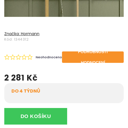
Značka:
Hormann
Kód:
1344312
PODROBNOSTI
Neohodnoceno
HODNOCENÍ
2 281 Kč
DO 4 TÝDNŮ
DO KOŠÍKU