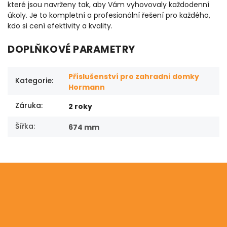
které jsou navrženy tak, aby Vám vyhovovaly každodenní
úkoly. Je to kompletní a profesionální řešení pro každého,
kdo si cení efektivity a kvality.
DOPLŇKOVÉ PARAMETRY
Příslušenství pro zahradní domky
Kategorie
:
Hormann
Záruka
:
2 roky
Šířka
:
674 mm
Odebírat newsletter
Vložte svůj e-mail a my vám budeme zasílat informace
o nových produktech na našem e-shopu.
PŘIHLÁSIT