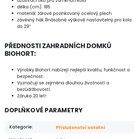
uzavírací oko pro zamknutí kola
délka (cm): 185
materiál: žárově pozinkovaný ocelový plech
závěsný hák 8násobně výškově nastavitelný pro kola
do 29“
PŘEDNOSTI ZAHRADNÍCH DOMKŮ
BIOHORT:
Výrobky Biohort nabízejí nejlepší kvalitu, funkčnost a
bezpečnost.
Vyznačují se zejména dlouhou životností a
bezúdržbovostí.
Záruka 20 let!
DOPLŇKOVÉ PARAMETRY
Kategorie
:
Příslušenství ostatní