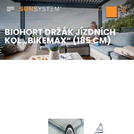
BIOHORT DRŽÁK JÍZDNÍCH
KOL „BIKEMAX“ (185 CM)