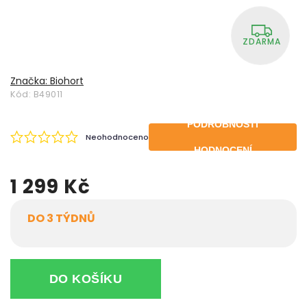
ZDARMA
Značka:
Biohort
Kód:
B49011
PODROBNOSTI
Neohodnoceno
HODNOCENÍ
1 299 Kč
DO 3 TÝDNŮ
DO KOŠÍKU