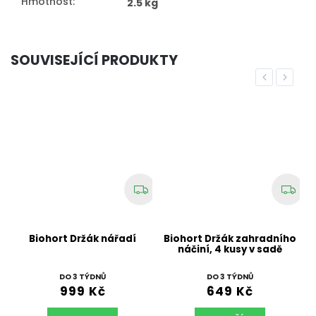
Hmotnost
:
2.5 kg
SOUVISEJÍCÍ PRODUKTY
Previous
Next
l
Biohort Držák nářadí
Biohort Držák zahradního
náčiní, 4 kusy v sadě
DO 3 TÝDNŮ
DO 3 TÝDNŮ
999 Kč
649 Kč