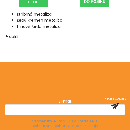
DETAIL
DO KOŠÍKU
stříbrná metalíza
šedý křemen metalíza
tmavě šedá metalíza
+ další
Odebírat newsletter
Vložte svůj e-mail a my vám budeme zasílat informace
o nových produktech na našem e-shopu.
PŘIHLÁSIT
E-mail
SE
Vložením e-mailu souhlasíte s
podmínkami ochrany osobních údajů