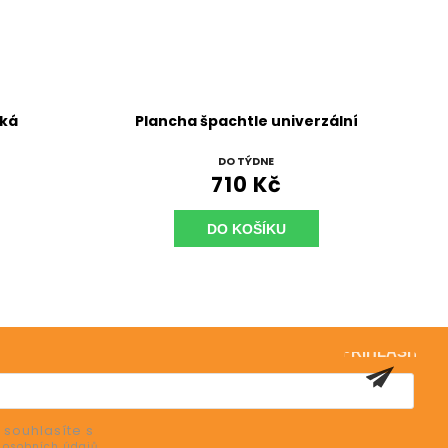
oká
Plancha špachtle univerzální
DO TÝDNE
710 Kč
DO KOŠÍKU
PŘIHLÁSIT
SE
 souhlasíte s
 osobních údajů