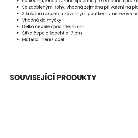
Podlouhlá, lehce zúžená špachtle pro otáčení a prom
Se zaoblenými rohy, vhodná zejména při vaření na pl
S kulatou rukojetí a závěsným poutkem z nerezové oc
Vhodná do myčky
Délka čepele špachtle: 15 cm
Šířka čepele špachtle: 7 cm
Materiál: nerez ocel
SOUVISEJÍCÍ PRODUKTY