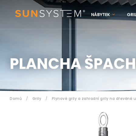
NÁBYTEK
GRI
KONTAKTY
N
Přihlášení
PLANCHA ŠPACH
Domů
/
Grily
/
Plynové grily a zahradní grily na dřevěné u