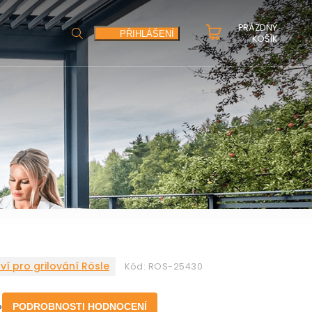
PRÁZDNÝ
HLEDAT
PŘIHLÁŠENÍ
KOŠÍK
tví pro grilování Rösle
Kód:
ROS-25430
o
PODROBNOSTI HODNOCENÍ