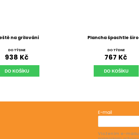
eště na grilování
Plancha špachtle šir
DO TÝDNE
DO TÝDNE
938 Kč
767 Kč
DO KOŠÍKU
DO KOŠÍKU
E-mail
Vložením e-mailu
e o nových produktech na našem e-shopu.
podmínkami ochrany