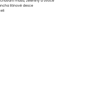
íchávání masa, zeleniny a ovoce
ancha litinové desce
eli