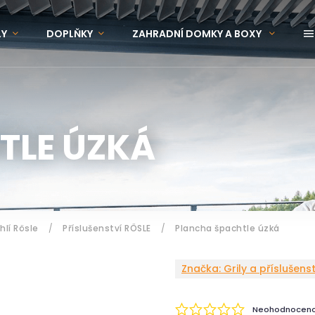
LY
DOPLŇKY
ZAHRADNÍ DOMKY A BOXY
OVINKY
ZNAČKY
TLE ÚZKÁ
hlí Rösle
/
Příslušenství RÖSLE
/
Plancha špachtle úzká
Značka:
Grily a příslušens
Neohodnocen