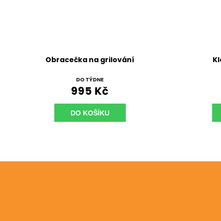
Obracečka na grilování
Kl
DO TÝDNE
995 Kč
DO KOŠÍKU
Odebírat newsletter
Vložte svůj e-mail a my vám budeme zasílat informac