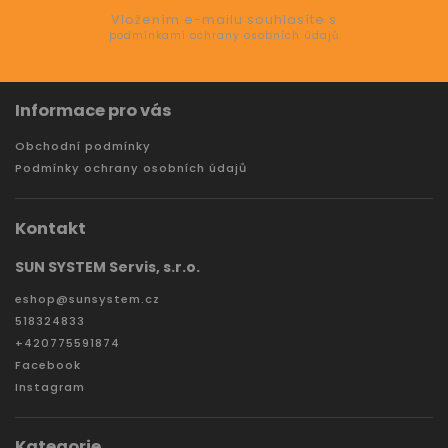
Vložením e-mailu souhlasíte s
podmínkami ochrany osobních údajů
Informace pro vás
Obchodní podmínky
Podmínky ochrany osobních údajů
Kontakt
SUN SYSTEM Servis, s.r.o.
eshop
@
sunsystem.cz
518324833
+420775591874
Facebook
Instagram
Kategorie