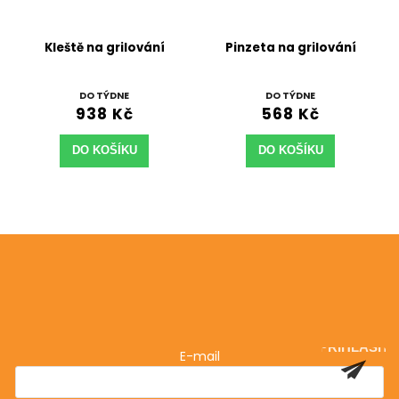
Kleště na grilování
Pinzeta na grilování
DO TÝDNE
DO TÝDNE
938 Kč
568 Kč
DO KOŠÍKU
DO KOŠÍKU
Odebírat newsletter
Vložte svůj e-mail a my vám budeme zasílat informace
o nových produktech na našem e-shopu.
PŘIHLÁSIT
E-mail
SE