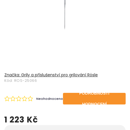
Značka:
Grily a příslušenství pro grilování Rösle
Kód:
ROS-25066
PODROBNOSTI
Neohodnoceno
HODNOCENÍ
1 223 Kč