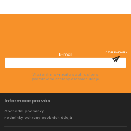
Odebírat newsletter
Vložte svůj e-mail a my vám budeme zasílat informace
o nových produktech na našem e-shopu.
PŘIHLÁSIT
E-mail
SE
Vložením e-mailu souhlasíte s
podmínkami ochrany osobních údajů
Informace pro vás
Obchodní podmínky
Podmínky ochrany osobních údajů