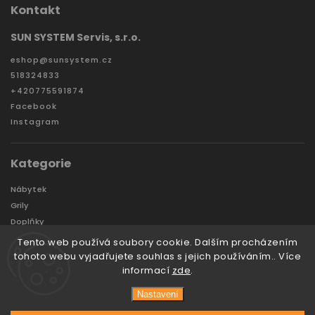
Kontakt
SUN SYSTEM Servis, s.r.o.
eshop
@
sunsystem.cz
518324833
+420775591874
Facebook
Instagram
Kategorie
Nábytek
Grily
Doplňky
Zahradní domky a boxy
Tento web používá soubory cookie. Dalším procházením
Značky
tohoto webu vyjadřujete souhlas s jejich používáním.. Více
informací
zde
.
Nastavení
Copyright 2026
Sunsystem
. Všechna práva vyhrazena.
Vytvořil
Tomáš Hlad
&
techka s.r.o.