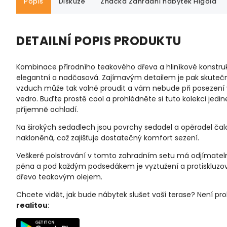
Popis
Diskuze
Značka
Zahradní nábytek Higold
DETAILNÍ POPIS PRODUKTU
Kombinace přírodního teakového dřeva a hliníkové konstruk
elegantní a nadčasová. Zajímavým detailem je pak skutečn
vzduch může tak volně proudit a vám nebude při posezení
vedro. Buďte prostě cool a prohlédněte si tuto kolekci jed
příjemně ochladí.
Na širokých sedadlech jsou povrchy sedadel a opěradel ča
nakloněná, což zajišťuje dostatečný komfort sezení.
Veškeré polstrování v tomto zahradním setu má odjímatelný 
pěna a pod každým podsedákem je vyztužení a protiskluzová
dřevo teakovým olejem.
Chcete vidět, jak bude nábytek slušet vaší terase?
Není pro
realitou
: