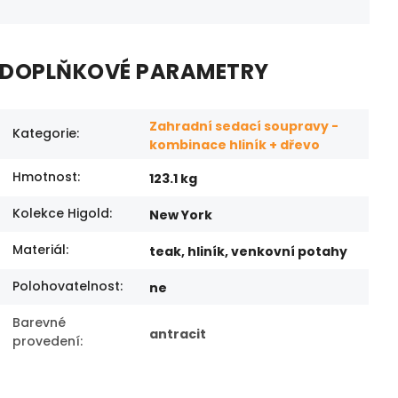
DOPLŇKOVÉ PARAMETRY
Zahradní sedací soupravy -
Kategorie
:
kombinace hliník + dřevo
Hmotnost
:
123.1 kg
Kolekce Higold
:
New York
Materiál
:
teak, hliník, venkovní potahy
Polohovatelnost
:
ne
Barevné
antracit
provedení
: