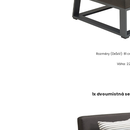
Rozměry (DxŠxV): 81 c
Váha: 22
1x dvoumístná se