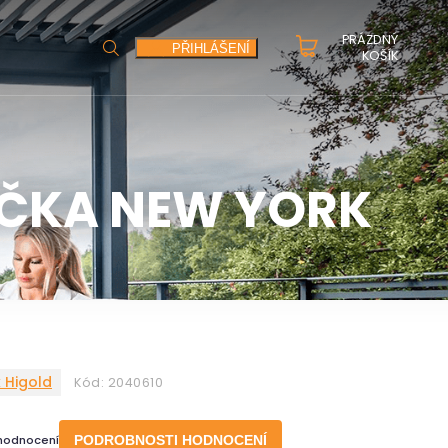
PRÁZDNÝ
HLEDAT
PŘIHLÁŠENÍ
KOŠÍK
AČKA NEW YORK
 Higold
Kód:
2040610
 hodnocení
PODROBNOSTI HODNOCENÍ