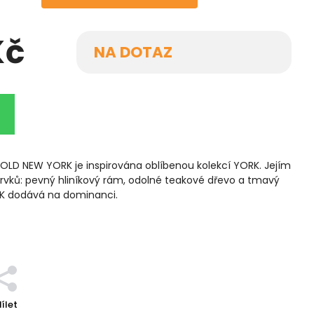
Kč
NA DOTAZ
OLD NEW YORK je inspirována oblíbenou kolekcí YORK. Jejím
rvků: pevný hliníkový rám, odolné teakové dřevo
a tmavý
RK dodává na dominanci.
ílet