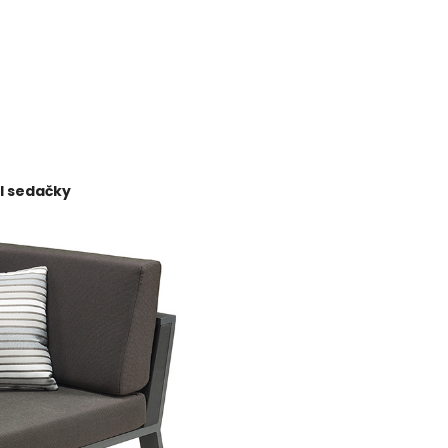
íl sedačky