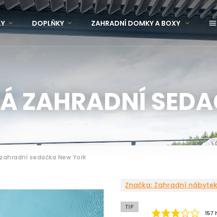
LY
DOPLŇKY
ZAHRADNÍ DOMKY A BOXY
OVINKY
ZNAČKY
Á ZAHRADNÍ SED
zahradní sedačka New York
Značka:
Zahradní nábytek
TIP
157