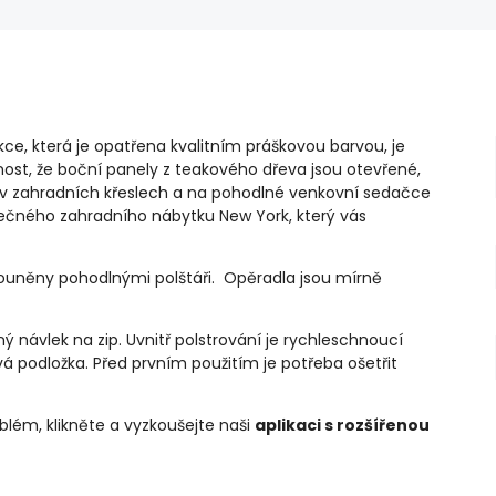
ce, která je opatřena kvalitním práškovou barvou, je
ost, že boční panely z teakového dřeva jsou otevřené,
 v zahradních křeslech a na pohodlné venkovní sedačce
inečného zahradního nábytku New York, který vás
louněny pohodlnými polštáři.
Opěradla jsou mírně
návlek na zip. Uvnitř polstrování je rychleschnoucí
 podložka. Před prvním použitím je potřeba ošetřit
blém, klikněte a vyzkoušejte naši
aplikaci s rozšířenou