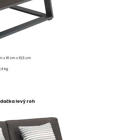
m x 81 cm x 61,5 cm
,4 kg
dačka levý roh