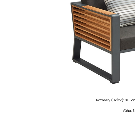
Rozměry (DxŠxV): 81,5 cm
Váha: 3