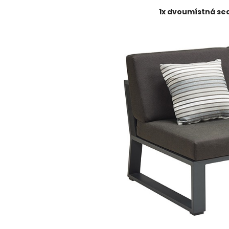
1x dvoumístná se