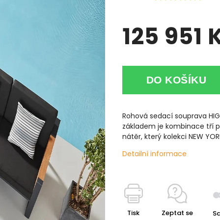
125 951 
DO KOŠÍKU
Rohová sedací souprava HIG
základem je kombinace tří p
nátěr, který kolekci NEW YO
Detailní informace
Tisk
Zeptat se
Sd