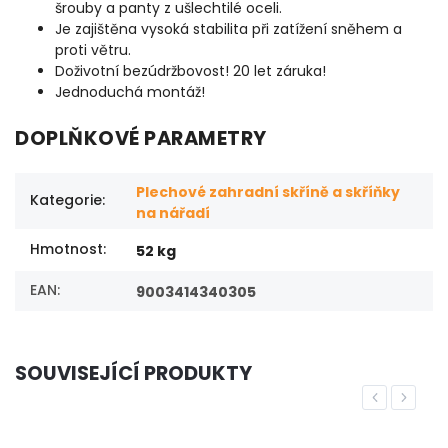
šrouby a panty z ušlechtilé oceli.
Je zajištěna vysoká stabilita při zatížení sněhem a
proti větru.
Doživotní bezúdržbovost! 20 let záruka!
Jednoduchá montáž!
DOPLŇKOVÉ PARAMETRY
Plechové zahradní skříně a skříňky
Kategorie
:
na nářadí
Hmotnost
:
52 kg
EAN
:
9003414340305
SOUVISEJÍCÍ PRODUKTY
Previous
Next