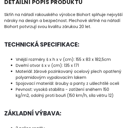
DETAILNÍ POPIS PRODUKTU
Skříň na nářadí rakouského výrobce Biohort splňuje nejvyšší
nároky na design a bezpečnost. Plechové skříně na nářadí
Biohort potvrzují svou kvalitu zárukou 20 let.
TECHNICKÁ SPECIFIKACE:
Vnější rozměry š x h x v (cm): 155 x 83 x 182,5cm
Dveřní otvor š x v (cm): 135 x 171
Materiál: žárově pozinkovaný ocelový plech opatřený
polyamidovým vypalovacím lakem
Spojovací materiál: šrouby a panty z ušlechtilé oceli
Pevnost: vysoká stabilita - zatížení sněhem 150
kg/m2, odolný proti bouři (150 km/h, síla větru 12)
ZÁKLADNÍ VÝBAVA: