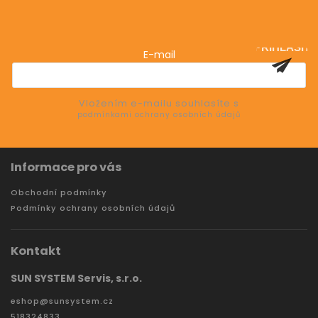
Vložte svůj e-mail a my vám budeme zasílat informace
o nových produktech na našem e-shopu.
PŘIHLÁSIT
E-mail
SE
Vložením e-mailu souhlasíte s
podmínkami ochrany osobních údajů
Informace pro vás
Obchodní podmínky
Podmínky ochrany osobních údajů
Kontakt
SUN SYSTEM Servis, s.r.o.
eshop
@
sunsystem.cz
518324833