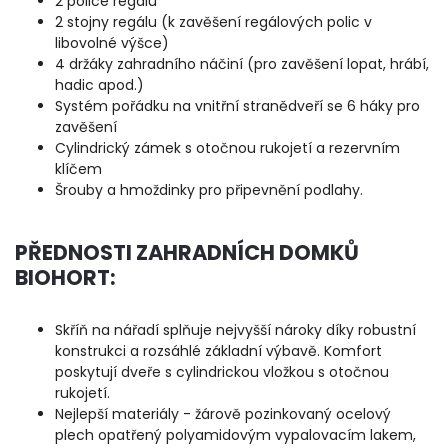
2 police regálu
2 stojny regálu (k zavěšení regálových polic v
libovolné výšce)
4 držáky zahradního náčiní (pro zavěšení lopat, hrábí,
hadic apod.)
Systém pořádku na vnitřní stranědveří se 6 háky pro
zavěšení
Cylindrický zámek s otočnou rukojetí a rezervním
klíčem
Šrouby a hmoždinky pro připevnění podlahy.
PŘEDNOSTI ZAHRADNÍCH DOMKŮ
BIOHORT:
Skříň na nářadí splňuje nejvyšší nároky díky robustní
konstrukci a rozsáhlé základní výbavě. Komfort
poskytují dveře s cylindrickou vložkou s otočnou
rukojetí.
Nejlepší materiály - žárově pozinkovaný ocelový
plech opatřený polyamidovým vypalovacím lakem,