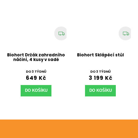
2
Biohort Držák zahradního
Biohort Sklápěcí stůl
náčiní, 4 kusy v sadě
DO 3 TÝDNŮ
DO 3 TÝDNŮ
649 Kč
3 199 Kč
DO KOŠÍKU
DO KOŠÍKU
Odebírat newsletter