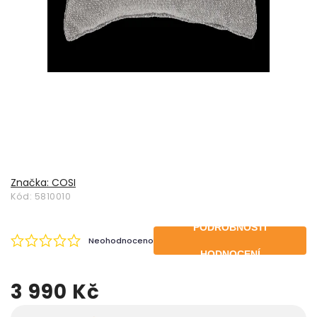
Značka:
COSI
Kód:
5810010
PODROBNOSTI
Neohodnoceno
HODNOCENÍ
3 990 Kč