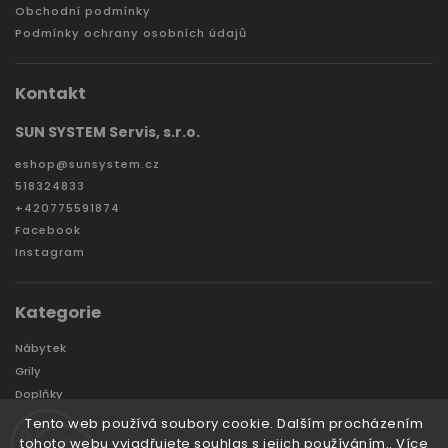
Obchodní podmínky
Podmínky ochrany osobních údajů
Kontakt
SUN SYSTEM Servis, s.r.o.
eshop
@
sunsystem.cz
518324833
+420775591874
Facebook
Instagram
Kategorie
Nábytek
Grily
Doplňky
Zahradní domky a boxy
Tento web používá soubory cookie. Dalším procházením
Značky
tohoto webu vyjadřujete souhlas s jejich používáním.. Více