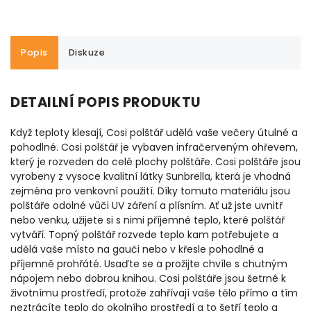
Popis
Diskuze
DETAILNÍ POPIS PRODUKTU
Když teploty klesají, Cosi polštář udělá vaše večery útulné a
pohodlné. Cosi polštář je vybaven infračerveným ohřevem,
který je rozveden do celé plochy polštáře. Cosi polštáře jsou
vyrobeny z vysoce kvalitní látky Sunbrella, která je vhodná
zejména pro venkovní použití. Díky tomuto materiálu jsou
polštáře odolné vůči UV záření a plísním. Ať už jste uvnitř
nebo venku, užijete si s nimi příjemné teplo, které polštář
vytváří. Topný polštář rozvede teplo kam potřebujete a
udělá vaše místo na gauči nebo v křesle pohodlné a
příjemně prohřáté. Usaďte se a prožijte chvíle s chutným
nápojem nebo dobrou knihou. Cosi polštáře jsou šetrné k
životnímu prostředí, protože zahřívají vaše tělo přímo a tím
neztrácíte teplo do okolního prostředí a to šetří teplo a