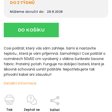
DO 2 TÝDNŮ
Můžeme doručit do:
28.8.2026
DO KOŠÍKU
Cosi polštář, který vás sám zahřeje. Sami si nastavíte
teplotu , která je vám příjemná. Samohřející Cosi polštář o
rozměrech 50x50 cm vyrobený z vlákna Sunbrela Savone
fabric. Pratelný potah. Funguje na dobíjecí baterii, která je
šikovně schovaná uvnitř polštáře. Nepotřebujete tak
přívodní kabel ani zásuvku!!
Detailní informace
Tisk
Zeptat se
Sdílet