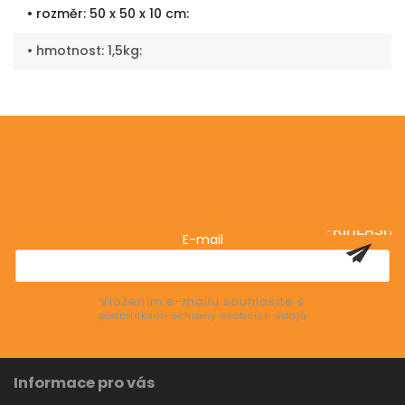
• rozměr: 50 x 50 x 10 cm
:
• hmotnost: 1,5kg
:
Odebírat newsletter
Vložte svůj e-mail a my vám budeme zasílat informace
o nových produktech na našem e-shopu.
PŘIHLÁSIT
E-mail
SE
Vložením e-mailu souhlasíte s
podmínkami ochrany osobních údajů
Informace pro vás