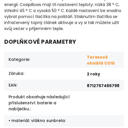
energii. Cosipillows mají tři nastavení teploty: nízká 38 ° C,
střední 45 ° C a vysoká 50 ° C. Každé nastavení lze snadno
vybrat pomocí tlačítka na polštáři. Stisknutím tlačítka se
infračervený topný článek aktivuje a vy si tak můžete užít
svůj večer v příjemném teple.
DOPLŇKOVÉ PARAMETRY
Terasové
Kategorie
:
ohniště COSI
Záruka
:
2 roky
EAN
:
8712757465798
Produkt obsahuje následující
příslušenství: baterie a
nabíječku.
:
• materiál: vlákno sunbrela
: