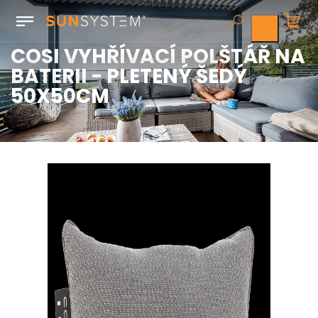
COSI VYHŘÍVACÍ POLŠTÁŘ NA
BATERII - PLETENÝ ŠEDÝ
50X50CM