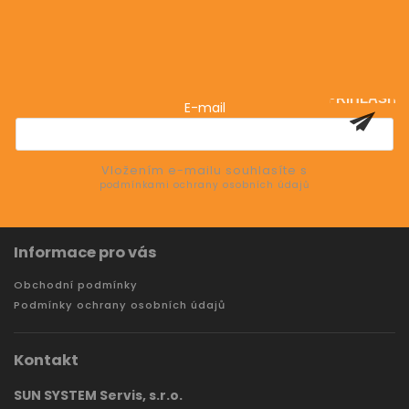
Odebírat newsletter
Vložte svůj e-mail a my vám budeme zasílat informace
o nových produktech na našem e-shopu.
PŘIHLÁSIT
E-mail
SE
Vložením e-mailu souhlasíte s
podmínkami ochrany osobních údajů
Informace pro vás
Obchodní podmínky
Podmínky ochrany osobních údajů
Kontakt
SUN SYSTEM Servis, s.r.o.