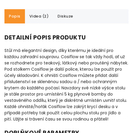
Popis
Videa (2)
Diskuze
DETAILNÍ POPIS PRODUKTU
Stůl má elegantní design, díky kterému je ideální pro
každou zahradní soupravu. Cosiflow se tak vždy hodí, ať už
se rozhodnete pro teakový, látkový nebo proutěný nábytek.
Pod stolkem Cosiflow je další police, kterou lze použít pro
účely skladování. K ohništi Cosiflow můžete přidat další
příslušenství se skleněnou sadou a / nebo ochranným
krytem do každého počasí. Navzdory své nízké výšce stolu
je stále prostor pro umístění 5 kg plynové bomby do
vestavěného oddílu, který je diskrétně umístěn uvnitř stolu.
Každé ohniště/hořák Cosiflow lze zakrýt krycí desku a v
případě potřeby tak použít celou plochu stolu pro jídlo a
pití. Užijte si trávení času se svou rodinou a přáteli!
DOPLŇKOVÉ PARAMETRY