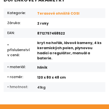
Kategorie
:
Terasové ohniště COSI
Záruka
:
2 roky
EAN
:
8712757468522
kryt na hořák, lávové kameny, 4 ks
•
keramických polen, plynovou
příslušenství
hadici a regulátor, manuál a
v ceně
:
baterie.
• materiál
:
hliník
• rozměr
:
120 x 80 x 48 cm
• hmotnost
:
41kg