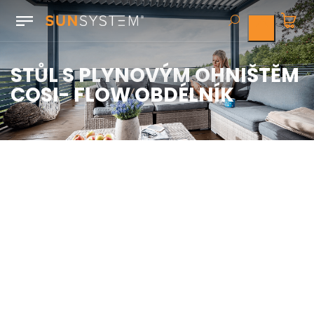
STŮL S PLYNOVÝM OHNIŠTĚM
COSI- FLOW OBDÉLNÍK