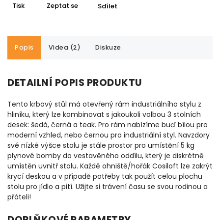
Tisk
Zeptat se
Sdílet
Popis
Videa (2)
Diskuze
DETAILNÍ POPIS PRODUKTU
Tento krbový stůl má otevřený rám industriálního stylu z
hliníku, který lze kombinovat s jakoukoli volbou 3 stolních
desek: šedá, černá a teak. Pro rám nabízíme buď bílou pro
moderní vzhled, nebo černou pro industriální styl. Navzdory
své nízké výšce stolu je stále prostor pro umístění 5 kg
plynové bomby do vestavěného oddílu, který je diskrétně
umístěn uvnitř stolu. Každé ohniště/hořák Cosiloft lze zakrýt
krycí deskou a v případě potřeby tak použít celou plochu
stolu pro jídlo a pití. Užijte si trávení času se svou rodinou a
přáteli!
DOPLŇKOVÉ PARAMETRY