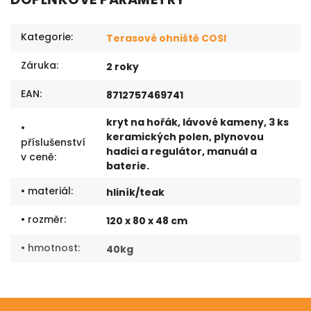
Kategorie
:
Terasové ohniště COSI
Záruka
:
2 roky
EAN
:
8712757469741
kryt na hořák, lávové kameny, 3 ks
•
keramických polen, plynovou
příslušenství
hadici a regulátor, manuál a
v ceně
:
baterie.
• materiál
:
hliník/teak
• rozměr
:
120 x 80 x 48 cm
• hmotnost
:
40kg