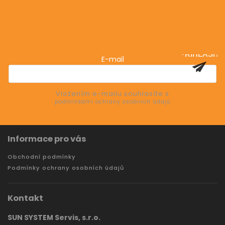
Odebírat newsletter
Vložte svůj e-mail a my vám budeme zasílat informace
o nových produktech na našem e-shopu.
PŘIHLÁSIT
E-mail
SE
Vložením e-mailu souhlasíte s
podmínkami ochrany osobních údajů
Informace pro vás
Obchodní podmínky
Podmínky ochrany osobních údajů
Kontakt
SUN SYSTEM Servis, s.r.o.