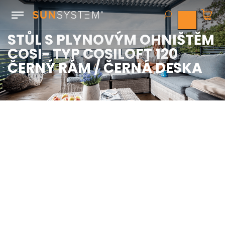
STŮL S PLYNOVÝM OHNIŠTĚM
COSI- TYP COSILOFT 120
ČERNÝ RÁM / ČERNÁ DESKA