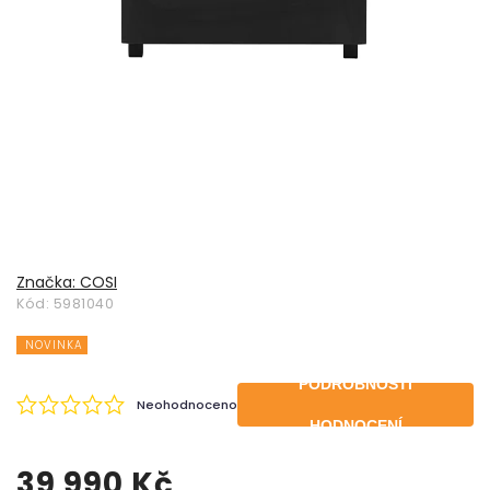
Značka:
COSI
Kód:
5981040
NOVINKA
PODROBNOSTI
Neohodnoceno
HODNOCENÍ
39 990 Kč