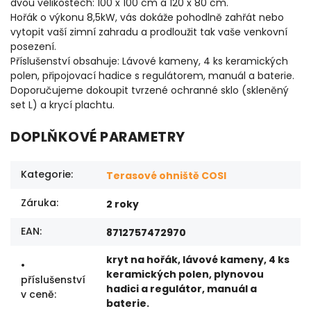
dvou velikostech: 100 x 100 cm a 120 x 80 cm.
Hořák o výkonu 8,5kW, vás dokáže pohodlně zahřát nebo
vytopit vaší zimní zahradu a prodloužit tak vaše venkovní
posezení.
Příslušenství obsahuje: Lávové kameny, 4 ks keramických
polen, připojovací hadice s regulátorem, manuál a baterie.
Doporučujeme dokoupit tvrzené ochranné sklo (skleněný
set L) a krycí plachtu.
DOPLŇKOVÉ PARAMETRY
Kategorie
:
Terasové ohniště COSI
Záruka
:
2 roky
EAN
:
8712757472970
kryt na hořák, lávové kameny, 4 ks
•
keramických polen, plynovou
příslušenství
hadici a regulátor, manuál a
v ceně
:
baterie.