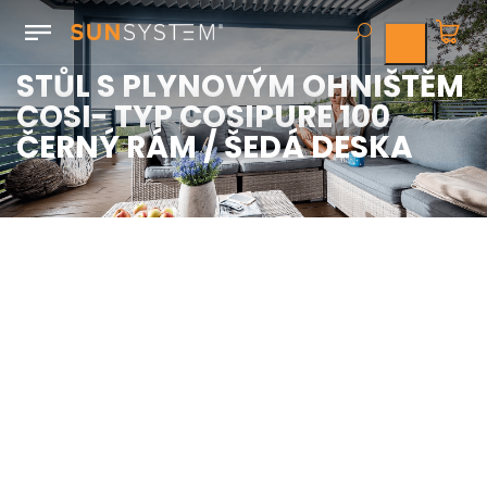
STŮL S PLYNOVÝM OHNIŠTĚM
COSI- TYP COSIPURE 100
ČERNÝ RÁM / ŠEDÁ DESKA