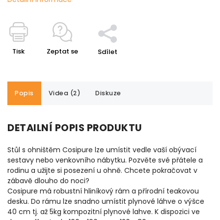
Tisk
Zeptat se
Sdílet
Popis
Videa (2)
Diskuze
DETAILNÍ POPIS PRODUKTU
Stůl s ohništěm Cosipure lze umístit vedle vaší obývací
sestavy nebo venkovního nábytku. Pozvěte své přátele a
rodinu a užijte si posezení u ohně. Chcete pokračovat v
zábavě dlouho do noci?
Cosipure má robustní hliníkový rám a přírodní teakovou
desku. Do rámu lze snadno umístit plynové láhve o výšce
40 cm tj. až 5kg kompozitní plynové lahve. K dispozici ve