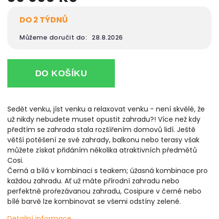
DO 2 TÝDNŮ
Můžeme doručit do:
28.8.2026
DO KOŠÍKU
Sedět venku, jíst venku a relaxovat venku - není skvělé, že
už nikdy nebudete muset opustit zahradu?! Více než kdy
předtím se zahrada stala rozšířením domovů lidí. Ještě
větší potěšení ze své zahrady, balkonu nebo terasy však
můžete získat přidáním několika atraktivních předmětů
Cosi.
Černá a bílá v kombinaci s teakem; úžasná kombinace pro
každou zahradu. Ať už máte přírodní zahradu nebo
perfektně prořezávanou zahradu, Cosipure v černé nebo
bílé barvě lze kombinovat se všemi odstíny zelené.
Detailní informace