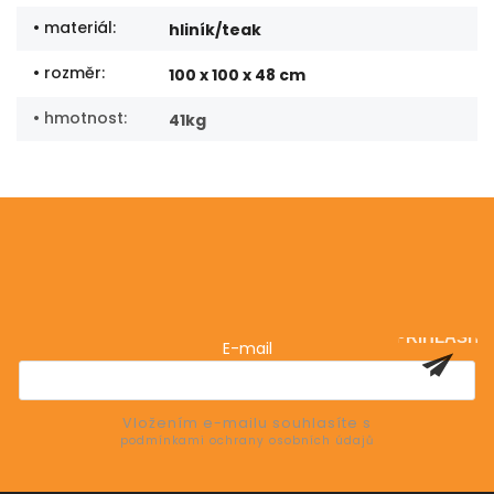
• materiál
:
hliník/teak
• rozměr
:
100 x 100 x 48 cm
• hmotnost
:
41kg
Odebírat newsletter
Vložte svůj e-mail a my vám budeme zasílat informace
o nových produktech na našem e-shopu.
PŘIHLÁSIT
E-mail
SE
Vložením e-mailu souhlasíte s
podmínkami ochrany osobních údajů