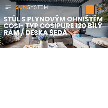
STŮL S PLYNOVÝM OHNIŠTĚM
COSI- TYP COSIPURE 120 BÍLÝ
RÁM / DESKA ŠEDÁ