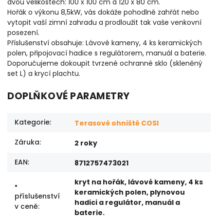
dvou velikostech: 100 x 100 cm a 120 x 80 cm.
Hořák o výkonu 8,5kW, vás dokáže pohodlně zahřát nebo
vytopit vaší zimní zahradu a prodloužit tak vaše venkovní
posezení.
Příslušenství obsahuje: Lávové kameny, 4 ks keramických
polen, připojovací hadice s regulátorem, manuál a baterie.
Doporučujeme dokoupit tvrzené ochranné sklo (skleněný
set L) a krycí plachtu.
DOPLŇKOVÉ PARAMETRY
Kategorie
:
Terasové ohniště COSI
Záruka
:
2 roky
EAN
:
8712757473021
kryt na hořák, lávové kameny, 4 ks
•
keramických polen, plynovou
příslušenství
hadici a regulátor, manuál a
v ceně
:
baterie.