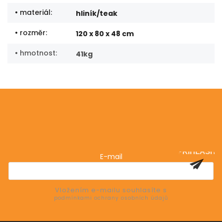
• materiál
:
hliník/teak
• rozměr
:
120 x 80 x 48 cm
• hmotnost
:
41kg
Odebírat newsletter
Vložte svůj e-mail a my vám budeme zasílat informace
o nových produktech na našem e-shopu.
PŘIHLÁSIT
E-mail
SE
Vložením e-mailu souhlasíte s
podmínkami ochrany osobních údajů