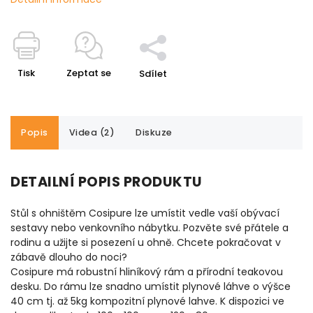
Tisk
Zeptat se
Sdílet
Popis
Videa (2)
Diskuze
DETAILNÍ POPIS PRODUKTU
Stůl s ohništěm Cosipure lze umístit vedle vaší obývací
sestavy nebo venkovního nábytku. Pozvěte své přátele a
rodinu a užijte si posezení u ohně. Chcete pokračovat v
zábavě dlouho do noci?
Cosipure má robustní hliníkový rám a přírodní teakovou
desku. Do rámu lze snadno umístit plynové láhve o výšce
40 cm tj. až 5kg kompozitní plynové lahve. K dispozici ve