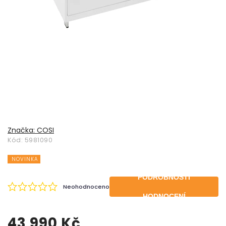
Značka:
COSI
Kód:
5981090
NOVINKA
PODROBNOSTI
Neohodnoceno
HODNOCENÍ
43 990 Kč