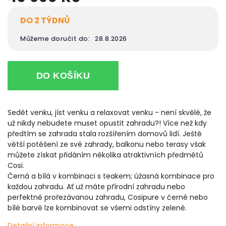
DO 2 TÝDNŮ
Můžeme doručit do:
28.8.2026
DO KOŠÍKU
Sedět venku, jíst venku a relaxovat venku - není skvělé, že
už nikdy nebudete muset opustit zahradu?! Více než kdy
předtím se zahrada stala rozšířením domovů lidí. Ještě
větší potěšení ze své zahrady, balkonu nebo terasy však
můžete získat přidáním několika atraktivních předmětů
Cosi.
Černá a bílá v kombinaci s teakem; úžasná kombinace pro
každou zahradu. Ať už máte přírodní zahradu nebo
perfektně prořezávanou zahradu, Cosipure v černé nebo
bílé barvě lze kombinovat se všemi odstíny zelené.
Detailní informace