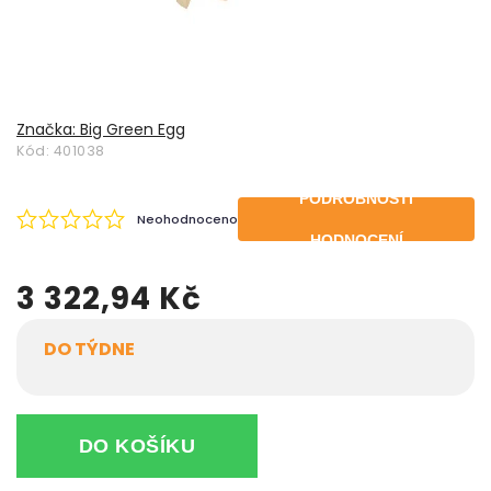
Značka:
Big Green Egg
Kód:
401038
PODROBNOSTI
Neohodnoceno
HODNOCENÍ
3 322,94 Kč
DO TÝDNE
DO KOŠÍKU