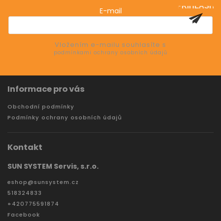
PŘIHLÁSIT
E-mail
SE
Vložením e-mailu souhlasíte s
podmínkami ochrany osobních údajů
Informace pro vás
Obchodní podmínky
Podmínky ochrany osobních údajů
Kontakt
SUN SYSTEM Servis, s.r.o.
eshop
@
sunsystem.cz
518324833
+420775591874
Facebook