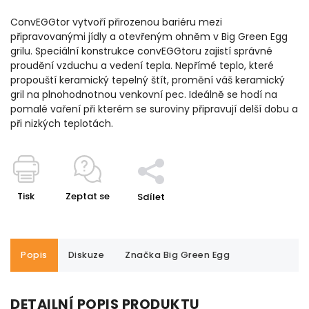
ConvEGGtor vytvoří přirozenou bariéru mezi
připravovanými jídly a otevřeným ohněm v Big Green Egg
grilu. Speciální konstrukce convEGGtoru zajistí správné
proudění vzduchu a vedení tepla. Nepřímé teplo, které
propouští keramický tepelný štít, promění váš keramický
gril na plnohodnotnou venkovní pec. Ideálně se hodí na
pomalé vaření při kterém se suroviny připravují delší dobu a
při nizkých teplotách.
Tisk
Zeptat se
Sdílet
Popis
Diskuze
Značka
Big Green Egg
DETAILNÍ POPIS PRODUKTU