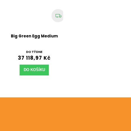
Big Green Egg Medium
DO TÝDNE
37 118,97 Kč
DO KOŠÍKU
Odebírat newsletter
Vložte svůj e-mail a my vám budeme zasílat informace
o nových produktech na našem e-shopu.