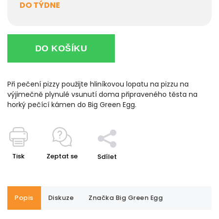
DO TÝDNE
DO KOŠÍKU
Při pečení pizzy použijte hliníkovou lopatu na pizzu na
výjimečně plynulé vsunutí doma připraveného těsta na
horký pečící kámen do Big Green Egg.
Tisk
Zeptat se
Sdílet
Popis
Diskuze
Značka
Big Green Egg