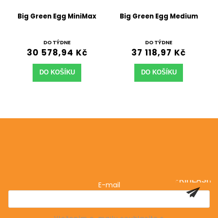
Big Green Egg MiniMax
Big Green Egg Medium
DO TÝDNE
DO TÝDNE
30 578,94 Kč
37 118,97 Kč
DO KOŠÍKU
DO KOŠÍKU
Odebírat newsletter
Vložte svůj e-mail a my vám budeme zasílat informace
o nových produktech na našem e-shopu.
PŘIHLÁSIT
E-mail
SE