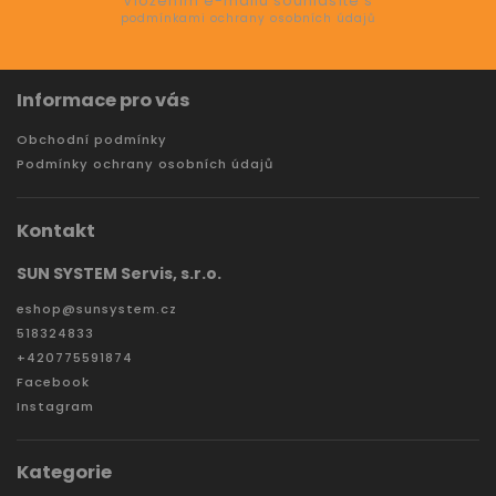
Vložením e-mailu souhlasíte s
podmínkami ochrany osobních údajů
Informace pro vás
Obchodní podmínky
Podmínky ochrany osobních údajů
Kontakt
SUN SYSTEM Servis, s.r.o.
eshop
@
sunsystem.cz
518324833
+420775591874
Facebook
Instagram
Kategorie