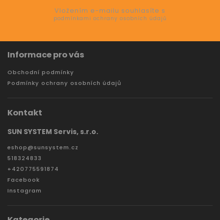
Vložením e-mailu souhlasíte s
podmínkami ochrany osobních údajů
Informace pro vás
Obchodní podmínky
Podmínky ochrany osobních údajů
Kontakt
SUN SYSTEM Servis, s.r.o.
eshop
@
sunsystem.cz
518324833
+420775591874
Facebook
Instagram
Kategorie