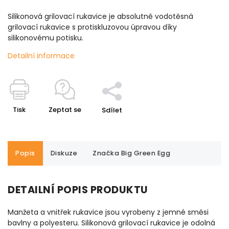
Silikonová grilovací rukavice je absolutně vodotěsná
grilovací rukavice s protiskluzovou úpravou díky
silikonovému potisku.
Detailní informace
Tisk
Zeptat se
Sdílet
Popis
Diskuze
Značka
Big Green Egg
DETAILNÍ POPIS PRODUKTU
Manžeta a vnitřek rukavice jsou vyrobeny z jemné směsi
bavlny a polyesteru. Silikonová grilovací rukavice je odolná