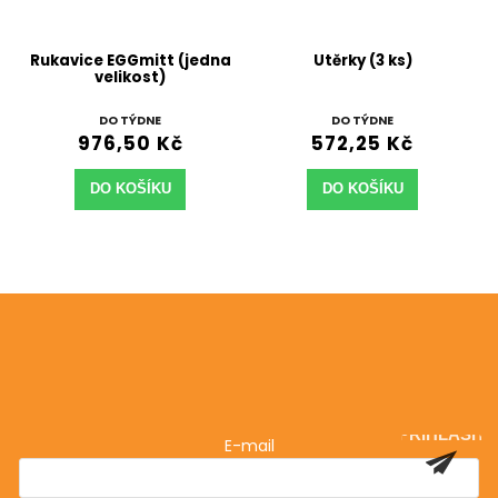
Rukavice EGGmitt (jedna
Utěrky (3 ks)
velikost)
DO TÝDNE
DO TÝDNE
976,50 Kč
572,25 Kč
DO KOŠÍKU
DO KOŠÍKU
Odebírat newsletter
Vložte svůj e-mail a my vám budeme zasílat informace
o nových produktech na našem e-shopu.
PŘIHLÁSIT
E-mail
SE