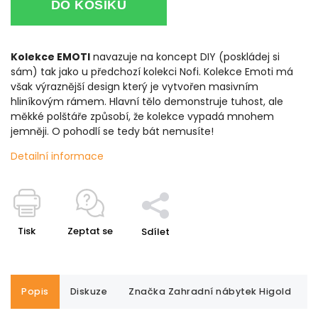
DO KOŠÍKU
Kolekce EMOTI
navazuje na koncept DIY (poskládej si
sám) tak jako u předchozí kolekci Nofi. Kolekce Emoti má
však výraznější design který je vytvořen masivním
hliníkovým rámem. Hlavní tělo demonstruje tuhost, ale
měkké polštáře způsobí, že kolekce vypadá mnohem
jemněji.
O pohodlí se tedy bát nemusíte!
Detailní informace
Tisk
Zeptat se
Sdílet
Popis
Diskuze
Značka
Zahradní nábytek Higold