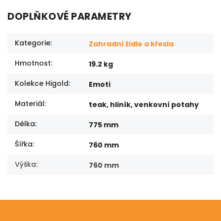
DOPLŇKOVÉ PARAMETRY
Kategorie
:
Zahradní židle a křesla
Hmotnost
:
19.2 kg
Kolekce Higold
:
Emoti
Materiál
:
teak, hliník, venkovní potahy
Délka
:
775 mm
Šířka
:
760 mm
Výška
:
760 mm