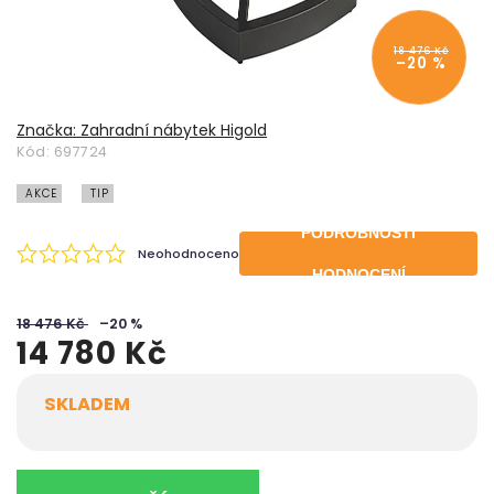
18 476 Kč
–20 %
Značka:
Zahradní nábytek Higold
Kód:
697724
AKCE
TIP
PODROBNOSTI
Neohodnoceno
HODNOCENÍ
18 476 Kč
–20 %
14 780 Kč
SKLADEM