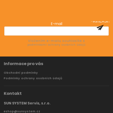
Odebírat newsletter
Vložte svůj e-mail a my vám budeme zasílat informace
o nových produktech na našem e-shopu.
PŘIHLÁSIT
E-mail
SE
Vložením e-mailu souhlasíte s
podmínkami ochrany osobních údajů
Informace pro vás
Obchodní podmínky
Podmínky ochrany osobních údajů
Kontakt
SUN SYSTEM Servis, s.r.o.
eshop
@
sunsystem.cz