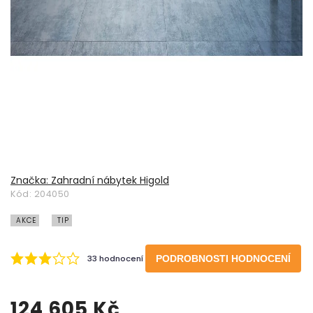
Značka:
Zahradní nábytek Higold
Kód:
204050
AKCE
TIP
33 hodnocení
PODROBNOSTI HODNOCENÍ
124 605 Kč