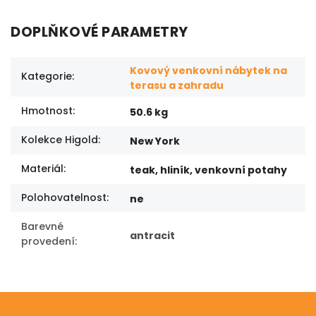
DOPLŇKOVÉ PARAMETRY
Kovový venkovní nábytek na
Kategorie
:
terasu a zahradu
Hmotnost
:
50.6 kg
Kolekce Higold
:
New York
Materiál
:
teak, hliník, venkovní potahy
Polohovatelnost
:
ne
Barevné
antracit
provedení
: