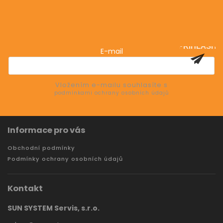
Odebírat newsletter
Vložte svůj e-mail a my vám budeme zasílat informace
o nových produktech na našem e-shopu.
PŘIHLÁSIT
E-mail
SE
Vložením e-mailu souhlasíte s
podmínkami ochrany osobních údajů
Informace pro vás
Obchodní podmínky
Podmínky ochrany osobních údajů
Kontakt
SUN SYSTEM Servis, s.r.o.