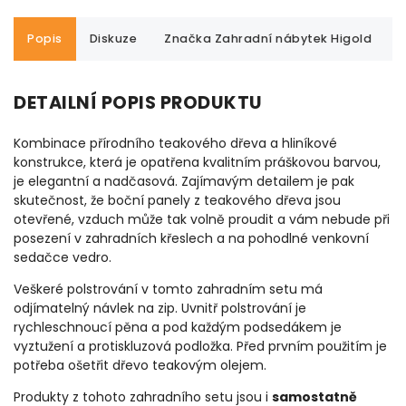
Popis
Diskuze
Značka
Zahradní nábytek Higold
DETAILNÍ POPIS PRODUKTU
Kombinace přírodního teakového dřeva a hliníkové
konstrukce, která je opatřena kvalitním práškovou barvou,
je elegantní a nadčasová. Zajímavým detailem je pak
skutečnost, že boční panely z teakového dřeva jsou
otevřené, vzduch může tak volně proudit a vám nebude při
posezení v zahradních křeslech a na pohodlné venkovní
sedačce vedro.
Veškeré polstrování v tomto zahradním setu má
odjímatelný návlek na zip. Uvnitř polstrování je
rychleschnoucí pěna a pod každým podsedákem je
vyztužení a protiskluzová podložka. Před prvním použitím je
potřeba ošetřit dřevo teakovým olejem.
Produkty z tohoto zahradního setu jsou i
samostatně