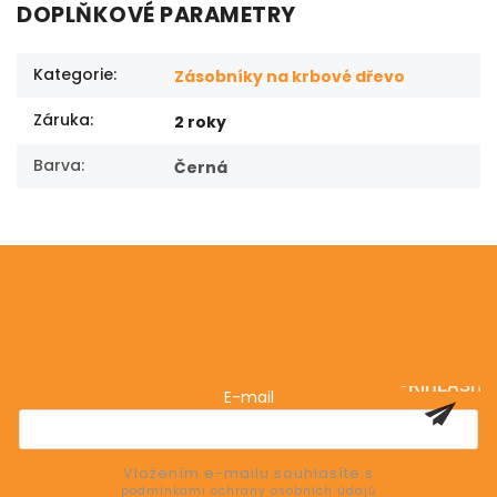
DOPLŇKOVÉ PARAMETRY
Kategorie
:
Zásobníky na krbové dřevo
Záruka
:
2 roky
Barva
:
Černá
Odebírat newsletter
Vložte svůj e-mail a my vám budeme zasílat informace
o nových produktech na našem e-shopu.
PŘIHLÁSIT
E-mail
SE
Vložením e-mailu souhlasíte s
podmínkami ochrany osobních údajů