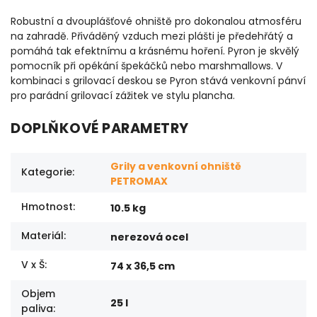
Robustní a dvouplášťové ohniště pro dokonalou atmosféru
na zahradě. Přiváděný vzduch mezi plášti je předehřátý a
pomáhá tak efektnímu a krásnému hoření. Pyron je skvělý
pomocník při opékání špekáčků nebo marshmallows. V
kombinaci s grilovací deskou se Pyron stává venkovní pánví
pro parádní grilovací zážitek ve stylu plancha.
DOPLŇKOVÉ PARAMETRY
Grily a venkovní ohniště
Kategorie
:
PETROMAX
Hmotnost
:
10.5 kg
Materiál
:
nerezová ocel
V x Š
:
74 x 36,5 cm
Objem
25 l
paliva
: