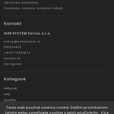
Obchodní podmínky
Podmínky ochrany osobních údajů
Kontakt
SUN SYSTEM Servis, s.r.o.
eshop
@
sunsystem.cz
518324833
+420775591874
Facebook
Instagram
Kategorie
Nábytek
Grily
Doplňky
Zahradní domky a boxy
Tento web používá soubory cookie. Dalším procházením
Značky
tohoto webu vyjadřujete souhlas s jejich používáním.. Více