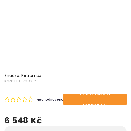
Značka:
Petromax
Kód:
PET-703212
PODROBNOSTI
Neohodnoceno
HODNOCENÍ
6 548 Kč