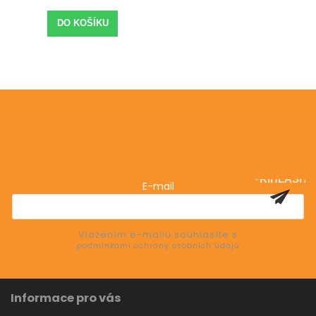
DO KOŠÍKU
Odebírat newsletter
Vložte svůj e-mail a my vám budeme zasílat informace
o nových produktech na našem e-shopu.
PŘIHLÁSIT
E-mail
SE
Vložením e-mailu souhlasíte s
podmínkami ochrany osobních údajů
Informace pro vás