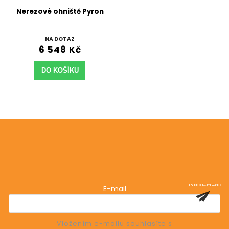
Nerezové ohniště Pyron
NA DOTAZ
6 548 Kč
DO KOŠÍKU
Odebírat newsletter
Vložte svůj e-mail a my vám budeme zasílat informace
o nových produktech na našem e-shopu.
PŘIHLÁSIT
E-mail
SE
Vložením e-mailu souhlasíte s