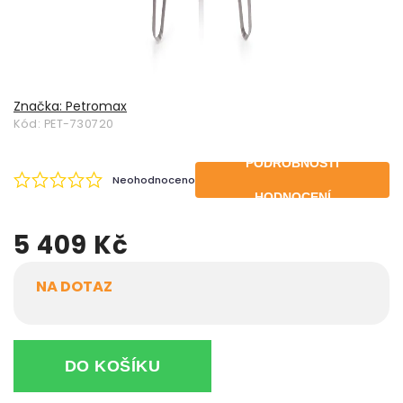
Značka:
Petromax
Kód:
PET-730720
PODROBNOSTI
Neohodnoceno
HODNOCENÍ
5 409 Kč
NA DOTAZ
DO KOŠÍKU