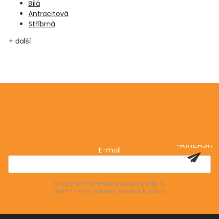
Bílá
Antracitová
Stříbrná
+ další
Odebírat newsletter
Vložte svůj e-mail a my vám budeme zasílat informace
o nových produktech na našem e-shopu.
PŘIHLÁSIT
E-mail
SE
Vložením e-mailu souhlasíte s
podmínkami ochrany osobních údajů