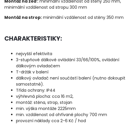
Montáž na zeď:
minimální vzdálenost od stěny 250 mm,
minimální vzdálenost od stropu 300 mm
Montáž na strop:
minimální vzdálenost od stěny 350 mm
CHARAKTERISTIKY:
nejvyšší efektivita
3-stupňové dálkové ovládání 33/66/100%, ovládání
dálkovým ovladačem
T-držák v balení
dálkový ovladač není součástí balení (nutno dokoupit
samostatně).
Třída ochrany: IP44
výhřevná plocha: cca 16 m2,
montáž: stěna, strop, stojan
min. výška montáže 2225mm
min. vzdálenost od ohřívané plochy 700 mm
provozní náklady cca 2-6 Kč / hod