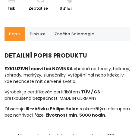
Tisk
Zeptat se
Sdílet
Popis
Diskuze
Značka
Solamagic
DETAILNÍ POPIS PRODUKTU
EXKLUZIVNÍ nesvítící NOVINKA
vhodná na terasy, balkony,
zahrady, markýzy, slunečníky, vytápění hal nebo kdekoliv
kde nechcete mít červené světlo.
Výrobek je certifikován certifikátem
TÜV / GS
-
přezkoušená bezpečnost. MADE IN GERMANY.
Obsahuje
IR-zářivku Philips Helen
s okamžitým nástupem
bez nahřívací fáze,
životnost min. 5000 hodin.