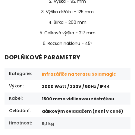
2. Výška - 92 mm
3. Výška držáku - 125 mm
4. Šířka - 200 mm
5. Celková výška - 217 mm
6. Rozsah náklonu -
45°
DOPLŇKOVÉ PARAMETRY
Kategorie
:
Infrazářiče na terasu Solamagic
Výkon
:
2000 Watt / 230V / 50Hz / IP44
Kabel
:
1800 mm s vidlicovou zástrčkou
Ovládání
:
dálkovým ovladačem (není v ceně)
Hmotnost
:
5,1 kg