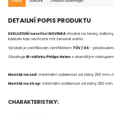
Popis
Diskuze
Značka
Solamagic
DETAILNÍ POPIS PRODUKTU
EXKLUZIVNÍ nesvítící NOVINKA
vhodná na terasy, balkony,
kdekoliv kde nechcete mít červené světlo.
Výrobek je certifikován certifikátem
TÜV / GS
- přezkoušen
Obsahuje
IR-zářivku Philips Helen
s okamžitým nástupem 
Montáž na zeď:
minimální vzdálenost od stěny 250 mm, m
Montáž na strop:
minimální vzdálenost od stěny 350 mm
CHARAKTERISTIKY: