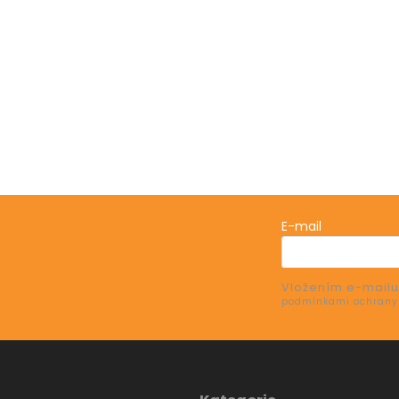
E-mail
Vložením e-mailu
e o nových produktech na našem e-shopu.
podmínkami ochrany