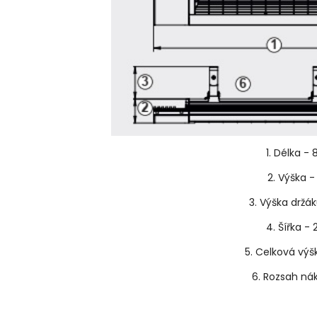
1. Délka 
2. Výška 
3. Výška držá
4. Šířka 
5. Celková vý
6. Rozsah ná