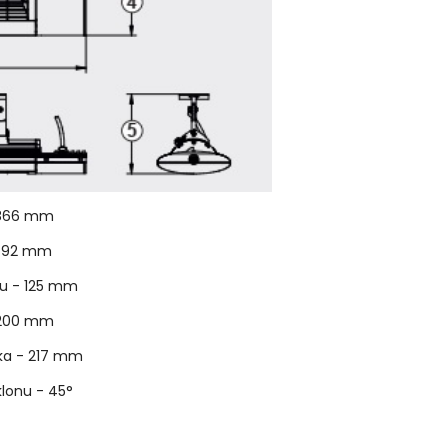
- 866 mm
- 92 mm
ku - 125 mm
- 200 mm
ška - 217 mm
klonu -
45°