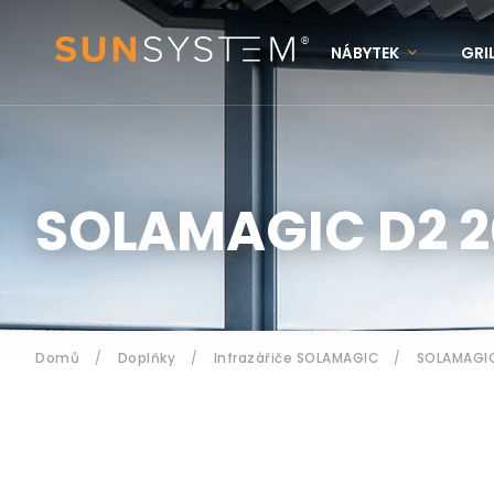
NÁBYTEK
GRI
KONTAKTY
N
Přihlášení
SOLAMAGIC D2 2
Domů
/
Doplňky
/
Infrazářiče SOLAMAGIC
/
SOLAMAGIC