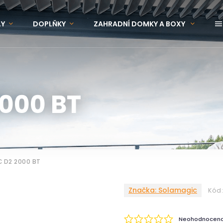
LY
DOPLŇKY
ZAHRADNÍ DOMKY A BOXY
OVINKY
ZNAČKY
000 BT
 D2 2000 BT
Značka:
Solamagic
Kód:
Neohodnocen