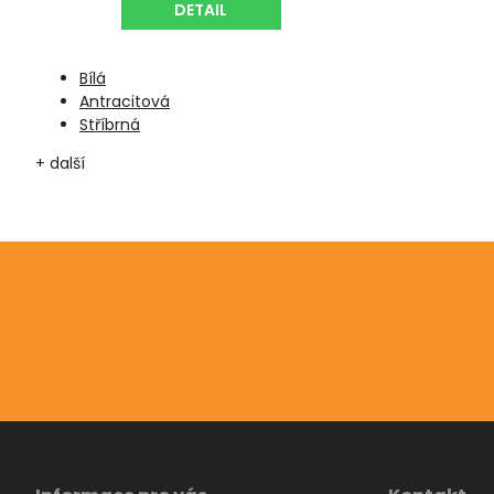
DETAIL
Bílá
Antracitová
Stříbrná
+ další
Odebírat newsletter
Vložte svůj e-mail a my vám budeme zasílat informac