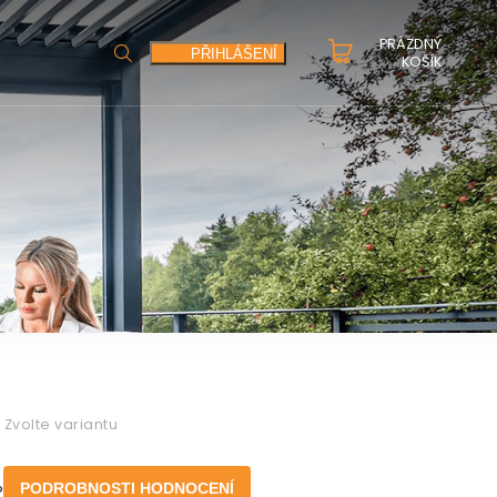
PRÁZDNÝ
HLEDAT
PŘIHLÁŠENÍ
KOŠÍK
Zvolte variantu
o
PODROBNOSTI HODNOCENÍ