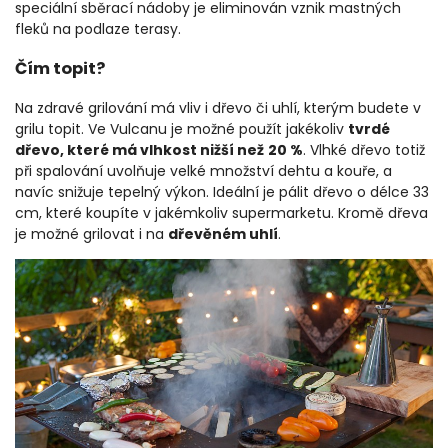
speciální sběrací nádoby je eliminován vznik mastných
fleků na podlaze terasy.
Čím topit?
Na zdravé grilování má vliv i dřevo či uhlí, kterým budete v
grilu topit. Ve Vulcanu je možné použít jakékoliv
tvrdé
dřevo, které má vlhkost nižší než
20 %
. Vlhké dřevo totiž
při spalování uvolňuje velké množství dehtu a kouře, a
navíc snižuje tepelný výkon. Ideální je pálit dřevo o délce 33
cm, které koupíte v jakémkoliv supermarketu. Kromě dřeva
je možné grilovat i na
dřevěném uhlí
.