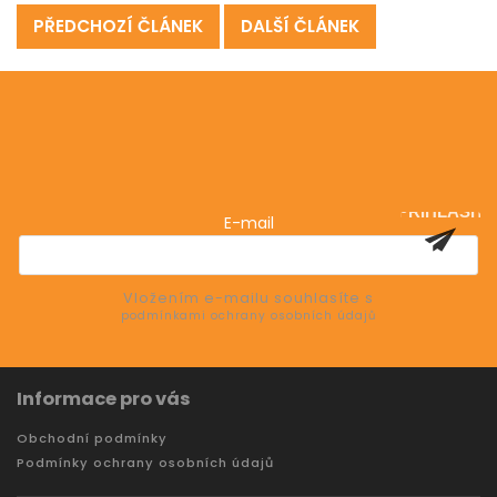
PŘEDCHOZÍ ČLÁNEK
DALŠÍ ČLÁNEK
Odebírat newsletter
Vložte svůj e-mail a my vám budeme zasílat informace
o nových produktech na našem e-shopu.
PŘIHLÁSIT
E-mail
SE
Vložením e-mailu souhlasíte s
podmínkami ochrany osobních údajů
Informace pro vás
Obchodní podmínky
Podmínky ochrany osobních údajů