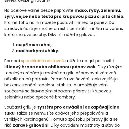
silvestrovské grilování?
Na ocelové varné desce připravíte
maso, ryby, zeleninu,
sýry, vejce nebo těsta pro křupavou pizzu či pita chléb
.
Kromě toho na ni můžete postavit i hrnec či pánev. Do
středové části je možné umístit centrální mřížku na vaření,
která má dvě polohy. Díky ní můžete grilovat:
na přímém ohni,
nad horkými uhlíky.
Pomocí
speciálních nástavců
můžete na gril postavit i
litinový hrnec nebo oblíbenou pánev wok
. Díky různým
tepelným zónám je možné na grilu připravovat zároveň
několik druhů potravin. Pomalé uvolňování tepla zajišťuje
bezkonkurenční tepelnou stabilitu a umožňuje vám
současně se šťavnatým steakem připravit i křupavou
zeleninku nebo opečené brambory.
Součástí grilu je
systém pro odvádění odkapávajícího
tuku
, takže se nemusíte obávat jeho přepalování a
vzniklých karcinogenů. Tomuto způsobu přípravy jídla se
říká
zdravé grilování
. Díky odvádění mastnoty a šťáv do