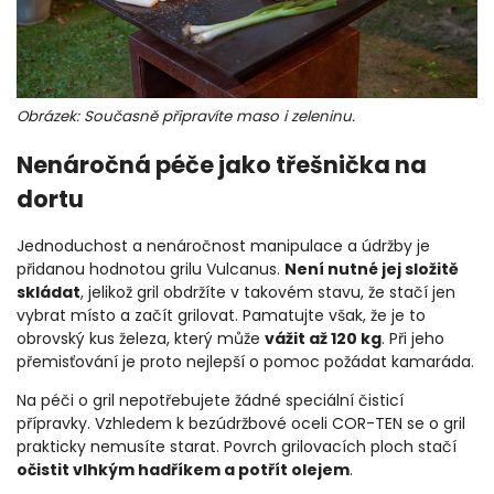
Obrázek: Současně připravíte maso i zeleninu.
Nenáročná péče jako třešnička na
dortu
Jednoduchost a nenáročnost manipulace a údržby je
přidanou hodnotou grilu Vulcanus.
Není nutné jej složitě
skládat
, jelikož gril obdržíte v takovém stavu, že stačí jen
vybrat místo a začít grilovat. Pamatujte však, že je to
obrovský kus železa, který může
vážit až 120 kg
. Při jeho
přemisťování je proto nejlepší o pomoc požádat kamaráda.
Na péči o gril nepotřebujete žádné speciální čisticí
přípravky. Vzhledem k bezúdržbové oceli COR-TEN se o gril
prakticky nemusíte starat. Povrch grilovacích ploch stačí
očistit vlhkým hadříkem a potřít olejem
.