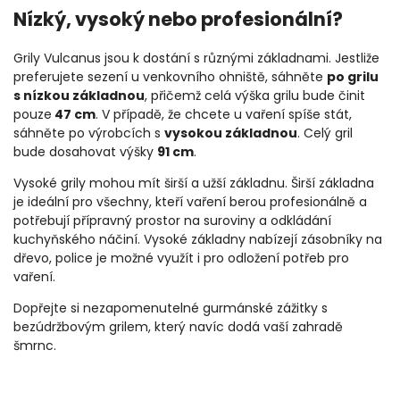
Nízký, vysoký nebo profesionální?
Grily Vulcanus jsou k dostání s různými základnami. Jestliže
preferujete sezení u venkovního ohniště, sáhněte
po grilu
s nízkou základnou
, přičemž celá výška grilu bude činit
pouze
47 cm
. V případě, že chcete u vaření spíše stát,
sáhněte po výrobcích s
vysokou základnou
. Celý gril
bude dosahovat výšky
91 cm
.
Vysoké grily mohou mít širší a užší základnu. Širší základna
je ideální pro všechny, kteří vaření berou profesionálně a
potřebují přípravný prostor na suroviny a odkládání
kuchyňského náčiní. Vysoké základny nabízejí zásobníky na
dřevo, police je možné využít i pro odložení potřeb pro
vaření.
Dopřejte si nezapomenutelné gurmánské zážitky s
bezúdržbovým grilem, který navíc dodá vaší zahradě
šmrnc.