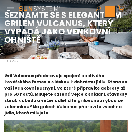
SEZNAMTE SE S ELEGANTNÍM
GRILEM VULCANUS, KTERÝ
VYPADÁ JAKO VENKOVNÍ
OHNIŠTĚ
10.3.2021
Gril Vulcanus představuje spojení poctivého
kovářského řemesla s láskou k dobrému jídlu. Stane se
vaší venkovní kuchyní, ve které připravíte dobroty až
pro 50 hostů. Milujete sázená vejce k snídani, šťavnatý
steak k obědu a večer odlehčíte grilovanou rybou se
zeleninkou? Na grilech Vulcanus připravíte všechna
jídla, která milujete.