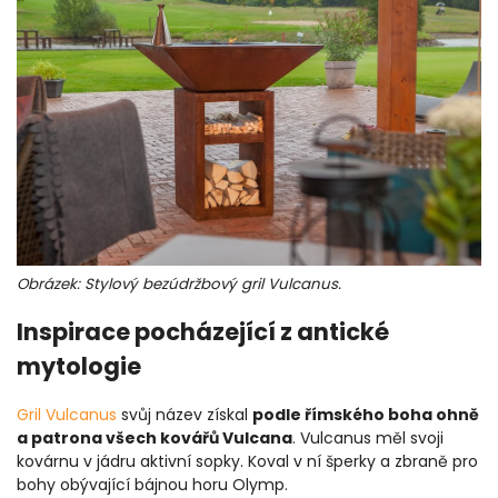
Obrázek: Stylový bezúdržbový gril Vulcanus.
Inspirace pocházející z antické
mytologie
Gril Vulcanus
svůj název získal
podle římského boha ohně
a patrona všech kovářů Vulcana
. Vulcanus měl svoji
kovárnu v jádru aktivní sopky. Koval v ní šperky a zbraně pro
bohy obývající bájnou horu Olymp.