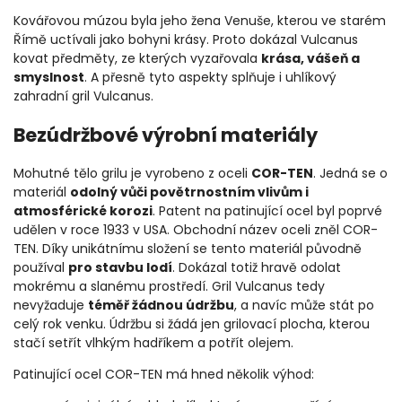
Kovářovou múzou byla jeho žena Venuše, kterou ve starém
Římě uctívali jako bohyni krásy. Proto dokázal Vulcanus
kovat předměty, ze kterých vyzařovala
krása, vášeň a
smyslnost
. A přesně tyto aspekty splňuje i uhlíkový
zahradní gril Vulcanus.
Bezúdržbové výrobní materiály
Mohutné tělo grilu je vyrobeno z oceli
COR-TEN
. Jedná se o
materiál
odolný vůči povětrnostním vlivům i
atmosférické korozi
. Patent na patinující ocel byl poprvé
udělen v roce 1933 v USA. Obchodní název oceli zněl COR-
TEN. Díky unikátnímu složení se tento materiál původně
používal
pro stavbu lodí
. Dokázal totiž hravě odolat
mokrému a slanému prostředí. Gril Vulcanus tedy
nevyžaduje
téměř žádnou údržbu
, a navíc může stát po
celý rok venku. Údržbu si žádá jen grilovací plocha, kterou
stačí setřít vlhkým hadříkem a potřít olejem.
Patinující ocel COR-TEN má hned několik výhod: