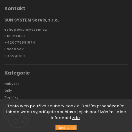
Kontakt
SUN SYSTEM Servis, s.r.o.
eshop
@
sunsystem.cz
518324833
+420775591874
Facebook
Instagram
Kategorie
Nábytek
Grily
Doplňky
Zahradní domky a boxy
Tento web používá soubory cookie. Dalším procházením
Značky
tohoto webu vyjadřujete souhlas s jejich používáním.. Více
informací
zde
.
Nastavení
Copyright 2026
Sunsystem
. Všechna práva vyhrazena.