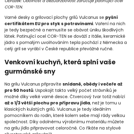
Obrázek: Odolnost a bezúdržbovost zaručuje patinující ocel
COR-TEN.
Varné desky a grilovací plochy grilů Vulcanus se
pyšní
certifikátem EU pro styk s potravinami
. Vaření na nich
je tedy bezpečné a nemusíte se obávat úniku škodlivých
látek. Patinující ocel COR-TEN se dováží z Itálie, keramické
jádro s pomalým uvolňováním tepla pochází z Německa a
celý gril se vyrábí v České republice převážně ručně.
Venkovní kuchyň, která splní vaše
gurmánské sny
Na grilu Vulcanus připravíte
snídaně, obědy i večeře až
pro 50 hostů
. Uspokojit takto velký počet strávníků je
možné díky velké varné desce. Čtvercový tvar totiž nabízí
až o 1/3 větší plochu pro přípravu jídla
, než je tomu u
klasických kulatých grilů. Vulcanus je tedy ideálním
pomocníkem do rodin, které kolem sebe mají rády velkou
společnost. Díky odolnému výrobnímu materiálu můžete
na grilu jídlo připravovat celoročně. Co říkáte na stylové