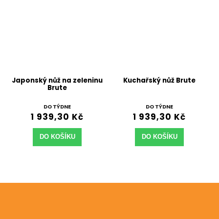
Japonský nůž na zeleninu
Kuchařský nůž Brute
Brute
DO TÝDNE
DO TÝDNE
1 939,30 Kč
1 939,30 Kč
DO KOŠÍKU
DO KOŠÍKU
Odebírat newsletter