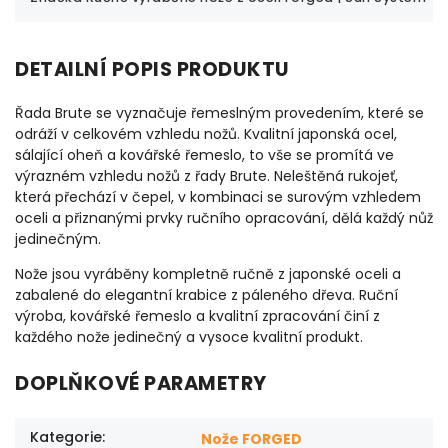
DETAILNÍ POPIS PRODUKTU
Řada Brute se vyznačuje řemeslným provedením, které se
odráží v celkovém vzhledu nožů. Kvalitní japonská ocel,
sálající oheň a kovářské řemeslo, to vše se promítá ve
výrazném vzhledu nožů z řady Brute. Neleštěná rukojeť,
která přechází v čepel, v kombinaci se surovým vzhledem
oceli a přiznanými prvky ručního opracování, dělá každý nůž
jedinečným.
Nože jsou vyráběny kompletně ručně z japonské oceli a
zabalené do elegantní krabice z páleného dřeva. Ruční
výroba, kovářské řemeslo a kvalitní zpracování činí z
každého nože jedinečný a vysoce kvalitní produkt.
DOPLŇKOVÉ PARAMETRY
Kategorie
:
Nože FORGED