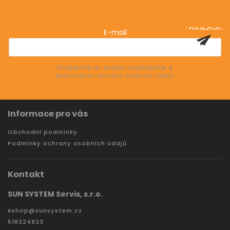
Vložte svůj e-mail a my vám budeme zasílat informace
o nových produktech na našem e-shopu.
PŘIHLÁSIT
E-mail
SE
Vložením e-mailu souhlasíte s
podmínkami ochrany osobních údajů
Informace pro vás
Obchodní podmínky
Podmínky ochrany osobních údajů
Kontakt
SUN SYSTEM Servis, s.r.o.
eshop
@
sunsystem.cz
518324833