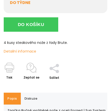
DO TÝDNE
DO KOŠÍKU
4 kusy steakového nože z řady Brute.
Detailní informace
Tisk
Zeptat se
Sdílet
Popis
Diskuze
Značka
Ručně vyráběné nože z oceli Forged | Sun System