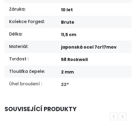
Záruka
:
10 let
Kolekce Forged
:
Brute
Délka
:
11,5 cm
Materiál
:
japonská ocel 7cr17mov
Tvrdost
:
58 Rockwell
Tloušťka čepele
:
2 mm
Úhel broušení
:
22°
SOUVISEJÍCÍ PRODUKTY
Previous
Next