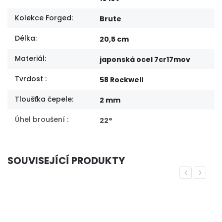
Kolekce Forged
:
Brute
Délka
:
20,5 cm
Materiál
:
japonská ocel 7cr17mov
Tvrdost
:
58 Rockwell
Tloušťka čepele
:
2 mm
Úhel broušení
:
22°
SOUVISEJÍCÍ PRODUKTY
Previous
Next