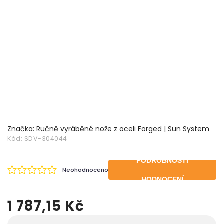
Značka:
Ručně vyráběné nože z oceli Forged | Sun System
Kód:
SDV-304044
PODROBNOSTI
Neohodnoceno
HODNOCENÍ
1 787,15 Kč