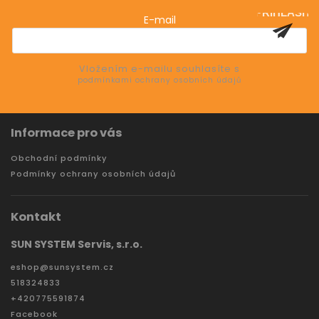
o nových produktech na našem e-shopu.
PŘIHLÁSIT
E-mail
SE
Vložením e-mailu souhlasíte s
podmínkami ochrany osobních údajů
Informace pro vás
Obchodní podmínky
Podmínky ochrany osobních údajů
Kontakt
SUN SYSTEM Servis, s.r.o.
eshop
@
sunsystem.cz
518324833
+420775591874
Facebook