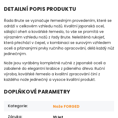
DETAILNÍ POPIS PRODUKTU
Řada Brute se vyznačuje řemeslným provedením, které se
odráží v celkovém vzhledu nožů. Kvalitní japonská ocel,
sálající oheň a kovářské řemeslo, to vše se promítá ve
výrazném vzhledu nožů z řady Brute. Neleštěná rukojeť,
která přechází v čepel, v kombinaci se surovým vzhledem
oceli a přiznanými prvky ručního opracování, dělá každý nůž
jedinečným.
Nože jsou vyráběny kompletně ručně z japonské oceli a
zabalené do elegantní krabice z páleného dřeva. Ruční
výroba, kovářské řemeslo a kvalitní zpracování činí z
každého nože jedinečný a vysoce kvalitní produkt.
DOPLŇKOVÉ PARAMETRY
Kategorie
:
Nože FORGED
Záruka
:
10 let