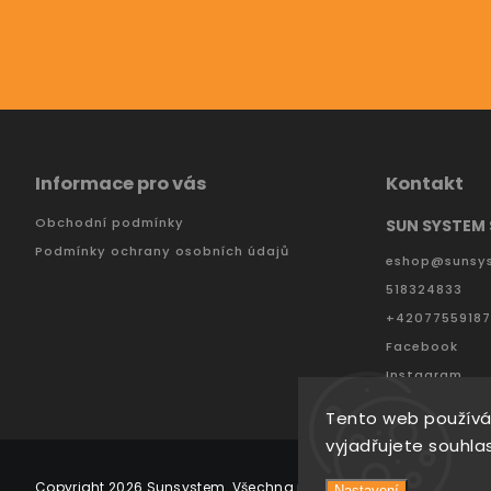
Odebírat newsletter
Vložte svůj e-mail a my vám budeme zasílat informac
Informace pro vás
Kontakt
Obchodní podmínky
SUN SYSTEM S
Podmínky ochrany osobních údajů
eshop
@
sunsy
518324833
+4207755918
Facebook
Instagram
Tento web používá
vyjadřujete souhlas
Copyright 2026
Sunsystem
. Všechna práva vyhrazena.
Vytvořil
Nastavení