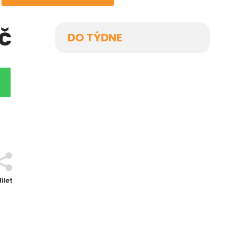
č
DO TÝDNE
ílet