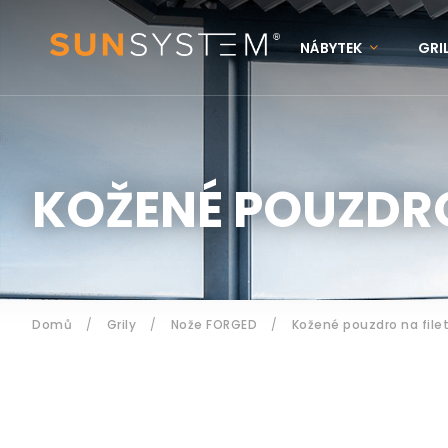
NÁBYTEK
GRI
KONTAKTY
N
Přihlášení
KOŽENÉ POUZDRO
Domů
/
Grily
/
Nože FORGED
/
Kožené pouzdro na file