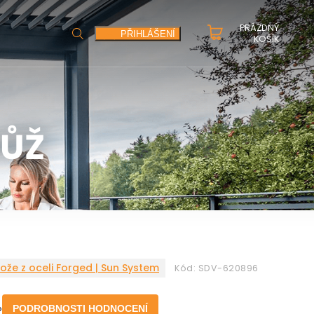
PRÁZDNÝ
HLEDAT
PŘIHLÁŠENÍ
KOŠÍK
NŮŽ
že z oceli Forged | Sun System
Kód:
SDV-620896
o
PODROBNOSTI HODNOCENÍ