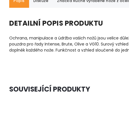
Popis
Diskuze
Značka
Ručně vyráběné nože z oceli
DETAILNÍ POPIS PRODUKTU
Ochrana, manipulace a údržba vašich nožů jsou velice důle
pouzdra pro řady Intense, Brute, Olive a VG10. Surový vzhl
doplněk každého nože. Funkčnost a vzhled sloučené do jed
SOUVISEJÍCÍ PRODUKTY