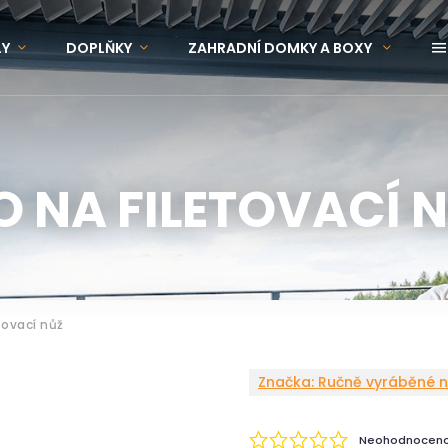
LY
DOPLŇKY
ZAHRADNÍ DOMKY A BOXY
OVINKY
ZNAČKY
 NA FILETOVACÍ 
tovací nůž
Značka:
Ručně vyráběné no
Neohodnocen