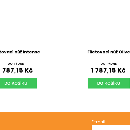
etovací nůž Intense
Filetovací nůž Olive
DO TÝDNE
DO TÝDNE
1 787,15 Kč
1 787,15 Kč
DO KOŠÍKU
DO KOŠÍKU
E-mail