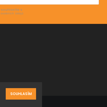
SE
 souhlasíte s
 osobních údajů
SOUHLASÍM