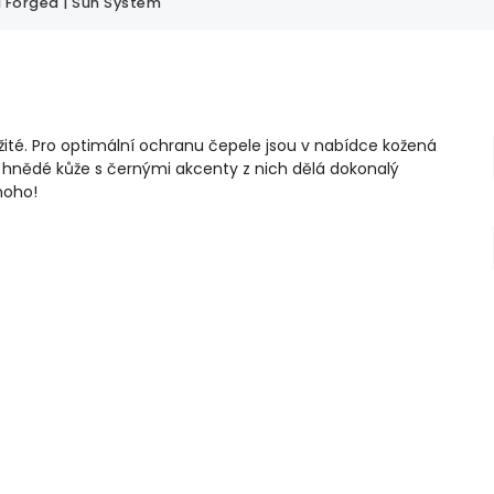
 Forged | Sun System
žité. Pro optimální ochranu čepele jsou v nabídce kožená
ed hnědé kůže s černými akcenty z nich dělá dokonalý
noho!