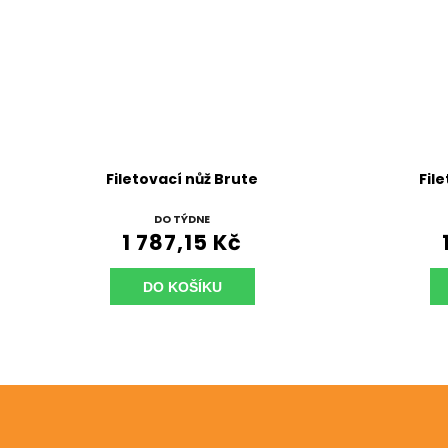
Filetovací nůž Brute
Fil
DO TÝDNE
1 787,15 Kč
DO KOŠÍKU