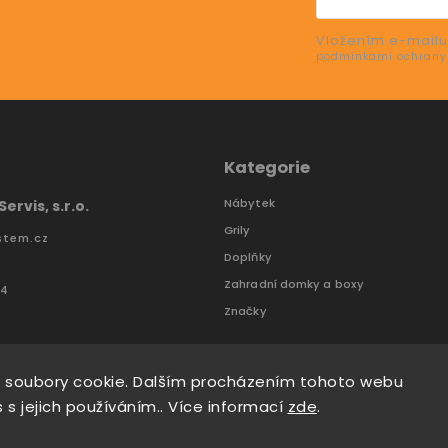
Vložením e-mailu
e o nových produktech na našem e-shopu.
podmínkami ochrany
Kategorie
Nábytek
ervis, s.r.o.
Grily
stem.cz
Doplňky
Zahradní domky a boxy
74
Značky
 soubory cookie. Dalším procházením tohoto webu
 s jejich používáním.. Více informací
zde
.
Tomáš Hlad
&
techka s.r.o.