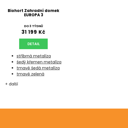
Biohort Zahradní domek
EUROPA 3
DO 3 TÝDNŮ
31 199 Kč
DETAIL
stříbrná metalíza
šedý křemen metalíza
tmavě šedá metalíza
tmavě zelená
+ další
Odebírat newsletter