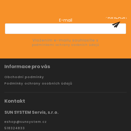
Vložte svůj e-mail a my vám budeme zasílat informace
o nových produktech na našem e-shopu.
PŘIHLÁSIT
E-mail
SE
Vložením e-mailu souhlasíte s
podmínkami ochrany osobních údajů
Informace pro vás
Obchodní podmínky
Podmínky ochrany osobních údajů
Kontakt
SUN SYSTEM Servis, s.r.o.
eshop
@
sunsystem.cz
518324833