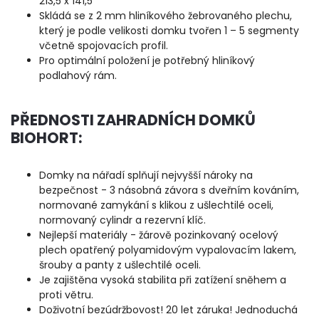
213,5 x 141,5
Skládá se z 2 mm hliníkového žebrovaného plechu,
který je podle velikosti domku tvořen 1 – 5 segmenty
včetně spojovacích profil.
Pro optimální položení je potřebný hliníkový
podlahový rám.
PŘEDNOSTI ZAHRADNÍCH DOMKŮ
BIOHORT:
Domky na nářadí splňují nejvyšší nároky na
bezpečnost - 3 násobná závora s dveřním kováním,
normované zamykání s klikou z ušlechtilé oceli,
normovaný cylindr a rezervní klíč.
Nejlepší materiály - žárově pozinkovaný ocelový
plech opatřený polyamidovým vypalovacím lakem,
šrouby a panty z ušlechtilé oceli.
Je zajištěna vysoká stabilita při zatížení sněhem a
proti větru.
Doživotní bezúdržbovost! 20 let záruka! Jednoduchá