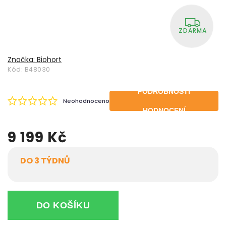
ZDARMA
Značka:
Biohort
Kód:
B48030
PODROBNOSTI
Neohodnoceno
HODNOCENÍ
9 199 Kč
DO 3 TÝDNŮ
DO KOŠÍKU